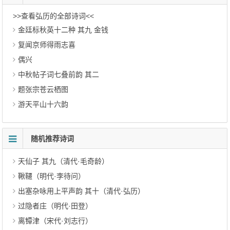
>>查看弘历的全部诗词<<
金廷标秋英十二种 其九 金钱
复闻京师得雨志喜
偶兴
中秋帖子词七叠前韵 其二
题张宗苍云栖图
游天平山十六韵
随机推荐诗词
天仙子 其九（清代·毛奇龄）
鞦韆（明代·李待问）
出塞杂咏用上平声韵 其十（清代·弘历）
过隐者庄（明代·田登）
离镡津（宋代·刘志行）