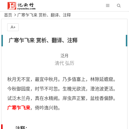
首页
广寒乍飞来 赏析、翻译、注释
A+
广寒乍飞来 赏析、翻译、注释
泛月
清代
弘历
秋月无不宜，最宜中秋月。乃多值塞上，林隙延蟾窟。
今秋御园度，时节不可忽。生魄光欲流，澄池波更活。
试泛木兰舟，真在水精阙。岸虫声正繁，盆桂香偏馞。
广寒乍飞来
，倚吟逸兴勃。
注释：