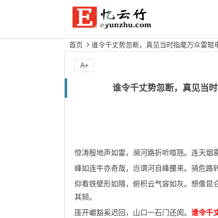
首页
谁令千丈势忽断，真见当时指麾万众雷辊
A+
谁令千丈势忽断，真见当时
惊涛殷地声如雷，濒河路折听喧豗。连天烟
峰如连牛亦奇哉，岂谓河自峰腰来。骑危路
仰看铁壁形如隤，俯积云气容如灰。想像昆
其颏。
厓开巘豁奚迟回，山口一石门还阂。
谁令千