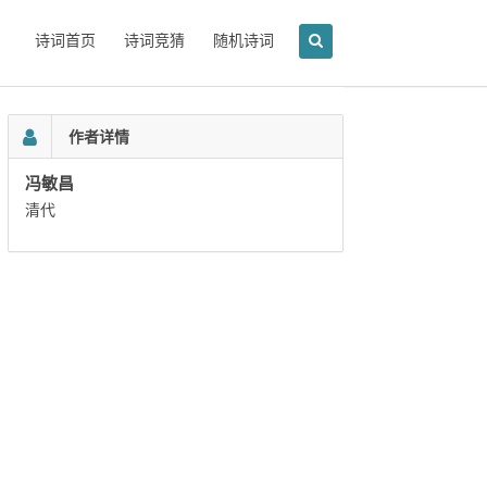
诗词首页
诗词竞猜
随机诗词
作者详情
冯敏昌
清代