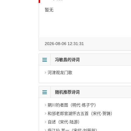
暂无
2026-08-06 12:31:31
冯敏昌的诗词
河津观龙门歌
随机推荐诗词
辋川钓者图（明代·练子宁）
和邠老郎官湖怀古五首（宋代·贺铸）
自述（宋代·陆游）
临江仙 其一（宋代·刘辰翁）