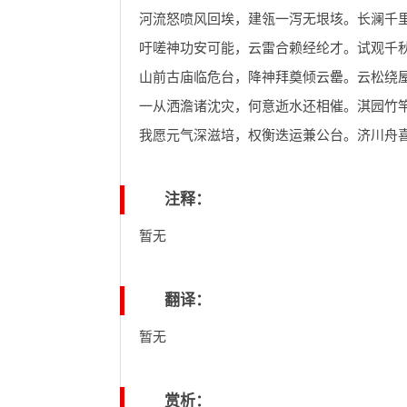
河流怒喷风回埃，建瓴一泻无垠垓。长澜千
吁嗟神功安可能，云雷合赖经纶才。试观千
山前古庙临危台，降神拜奠倾云罍。云松绕
一从洒澹诸沈灾，何意逝水还相催。淇园竹
我愿元气深滋培，权衡迭运兼公台。济川舟
注释：
暂无
翻译：
暂无
赏析：