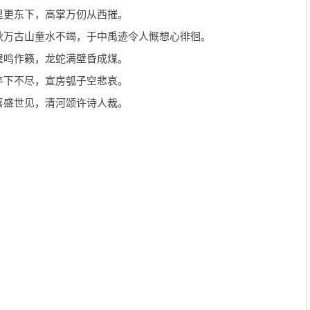
里更东下，高掌万仞从西摧。
秋万古山童水不竭，于中禹迹令人慨想心徘徊。
屋鸣作籁，龙蛇满壁昏成煤。
竿下不尽，宣房瓠子空悲哀。
喜盛世见，清河颂许诗人裁。