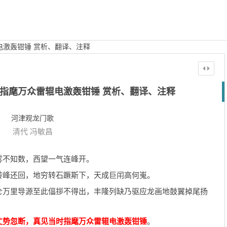
电激轰钳锤 赏析、翻译、注释
指麾万众雷辊电激轰钳锤 赏析、翻译、注释
河津观龙门歌
清代
冯敏昌
雾不知数，西望一气连峰开。
转峰还回，地穷转石蹶斯下，天成巨闬高何嵬。
仑万里导源至此偪拶不得出，丰隆列缺乃驱应龙画地鼓翼掉尾扬
丈势忽断，真见当时指麾万众雷辊电激轰钳锤
。