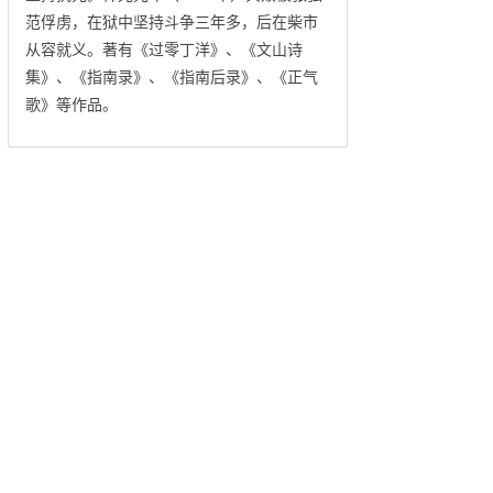
范俘虏，在狱中坚持斗争三年多，后在柴市
从容就义。著有《过零丁洋》、《文山诗
集》、《指南录》、《指南后录》、《正气
歌》等作品。