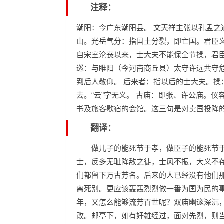
注释：
潮阳：今广东潮阳县。 文天祥主张以孔孟之
山。光岳气分：指国土分裂，即亡国。君臣
自宋室沦丧以来，士大夫不能保全节操，君
巡：与睢阳（今河南商丘县）太守许远共守
到后人敬仰。 后来者：指以后的士大夫。操
去。“云”字无义。 古庙：即张、许公庙。
书及旅客歇宿的会馆。这三句是对卖国投降
翻译：
做儿子的能死节于孝，做臣子的能死节于
士，反多无耻降敌之徒，士风不振，大义不
们都留下万古芳名。后来的人已经没有他们
离死别。更应该轰轰烈烈做一番为国为民的
年，又怎么能够流芳百世呢？双庙幽邃深沉
改。邮亭下，如有奸雄经过，面对先烈，则