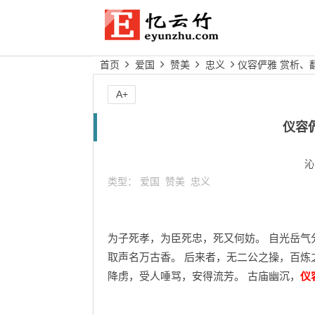
首页
爱国
赞美
忠义
仪容俨雅 赏析、
A+
仪容
沁
类型：
爱国
赞美
忠义
为子死孝，为臣死忠，死又何妨。 自光岳气
取声名万古香。 后来者，无二公之操，百炼
降虏，受人唾骂，安得流芳。 古庙幽沉，
仪