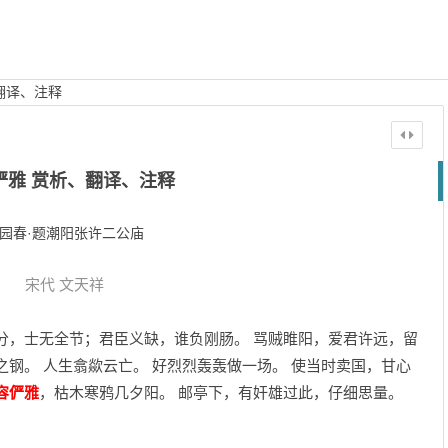
翻译、注释
俨雅 赏析、翻译、注释
园春·题潮阳张许二公庙
宋代
文天祥
分，士无全节；君臣义缺，谁负刚肠。 骂贼睢阳，爱君许远，留
之钢。 人生翕歘云亡。 好烈烈轰轰做一场。 使当时卖国，甘心
容俨雅
，枯木寒鸦几夕阳。 邮亭下，有奸雄过此，仔细思量。