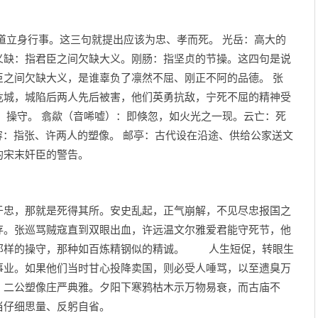
道立身行事。这三句就提出应该为忠、孝而死。 光岳：高大的
义缺：指君臣之间欠缺大义。刚肠：指坚贞的节操。这四句是说
臣之间欠缺大义，是谁辜负了凛然不屈、刚正不阿的品德。 张
危城，城陷后两人先后被害，他们英勇抗敌，宁死不屈的精神受
：操守。 翕歘（音唏嘘）：即倏忽，如火光之一现。云亡：死
仪容：指张、许两人的塑像。 邮亭：古代设在沿途、供给公家送文
的宋末奸臣的警告。
忠，那就是死得其所。安史乱起，正气崩解，不见尽忠报国之
存。张巡骂贼寇直到双眼出血，许远温文尔雅爱君能守死节，他
那样的操守，那种如百炼精钢似的精诚。 人生短促，转眼生
事业。如果他们当时甘心投降卖国，则必受人唾骂，以至遗臭万
，二公塑像庄严典雅。夕阳下寒鸦枯木示万物易衰，而古庙不
当仔细思量、反躬自省。