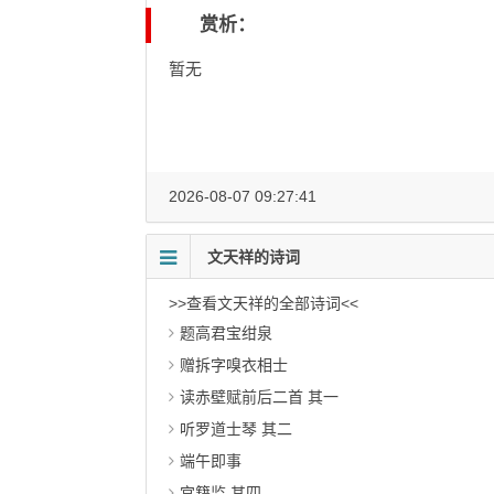
赏析：
暂无
2026-08-07 09:27:41
文天祥的诗词
>>查看文天祥的全部诗词<<
题高君宝绀泉
赠拆字嗅衣相士
读赤壁赋前后二首 其一
听罗道士琴 其二
端午即事
宫籍监 其四