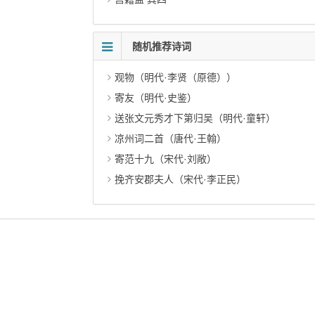
随机推荐诗词
观物（明代·李贤（原德））
寄友（明代·史鉴）
送张文元秀才下第归吴（明代·童轩）
凉州词二首（唐代·王翰）
寄范十九（宋代·刘敞）
挽齐安郡夫人（宋代·李正民）