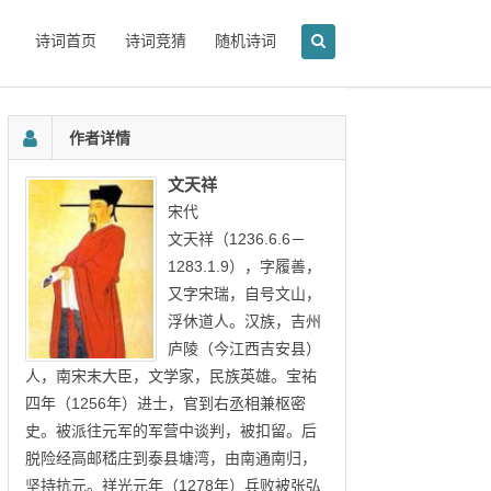
诗词首页
诗词竞猜
随机诗词
作者详情
文天祥
宋代
文天祥（1236.6.6－
1283.1.9），字履善，
又字宋瑞，自号文山，
浮休道人。汉族，吉州
庐陵（今江西吉安县）
人，南宋末大臣，文学家，民族英雄。宝祐
四年（1256年）进士，官到右丞相兼枢密
史。被派往元军的军营中谈判，被扣留。后
脱险经高邮嵇庄到泰县塘湾，由南通南归，
坚持抗元。祥光元年（1278年）兵败被张弘