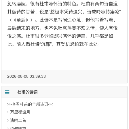
忽转凄婉，很有杜甫咏怀诗的特色。杜甫有两句诗自道
其做诗的甘苦，说是“愁极本凭诗遣兴，诗成吟咏转凄凉”
（《至后》）。此诗本是写闲适心境，但他写着写着，
最后结末的地方，也不免吐露落寞不欢之情，使人有怅
怅之感。杜甫很多登临即兴感怀的诗篇，几乎都是如
此。前人谓杜诗“沉郁”，其契机恐怕就在此处。
2026-08-08 03:39:33
杜甫的诗词
>>查看杜甫的全部诗词<<
万里瞿塘月
清明二首
绝句四首