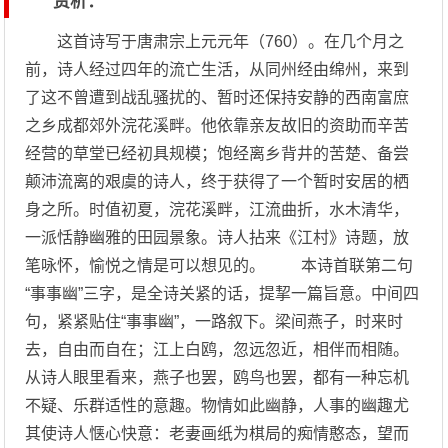
赏析：
这首诗写于唐肃宗上元元年（760）。在几个月之
前，诗人经过四年的流亡生活，从同州经由绵州，来到
了这不曾遭到战乱骚扰的、暂时还保持安静的西南富庶
之乡成都郊外浣花溪畔。他依靠亲友故旧的资助而辛苦
经营的草堂已经初具规模；饱经离乡背井的苦楚、备尝
颠沛流离的艰虞的诗人，终于获得了一个暂时安居的栖
身之所。时值初夏，浣花溪畔，江流曲折，水木清华，
一派恬静幽雅的田园景象。诗人拈来《江村》诗题，放
笔咏怀，愉悦之情是可以想见的。 本诗首联第二句
“事事幽”三字，是全诗关紧的话，提挈一篇旨意。中间四
句，紧紧贴住“事事幽”，一路叙下。梁间燕子，时来时
去，自由而自在；江上白鸥，忽远忽近，相伴而相随。
从诗人眼里看来，燕子也罢，鸥鸟也罢，都有一种忘机
不疑、乐群适性的意趣。物情如此幽静，人事的幽趣尤
其使诗人惬心快意：老妻画纸为棋局的痴情憨态，望而