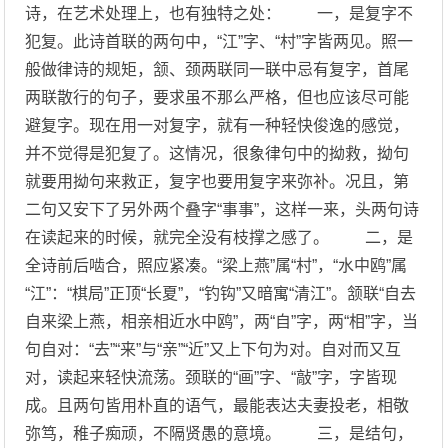
诗，在艺术处理上，也有独特之处： 一，是复字不
犯复。此诗首联的两句中，“江”字、“村”字皆两见。照一
般做律诗的规矩，颔、颈两联同一联中忌有复字，首尾
两联散行的句子，要求虽不那么严格，但也应该尽可能
避复字。现在用一对复字，就有一种轻快俊逸的感觉，
并不觉得是犯复了。这情况，很象律句中的拗救，拗句
就要用拗句来救正，复字也要用复字来弥补。况且，第
二句又安下了另外两个叠字“事事”，这样一来，头两句诗
在读起来的时候，就完全没有枝撑之感了。 二，是
全诗前后啮合，照应紧凑。“梁上燕”属“村”，“水中鸥”属
“江”：“棋局”正顶“长夏”，“钓钩”又暗寓“清江”。颔联“自去
自来梁上燕，相亲相近水中鸥”，两“自”字，两“相”字，当
句自对：“去”“来”与“亲”“近”又上下句为对。自对而又互
对，读起来轻快流荡。颈联的“画”字、“敲”字，字皆现
成。且两句皆用朴直的语气，最能表达夫妻投老，相敬
弥笃，稚子痴顽，不隔贤愚的意境。 三，是结句，