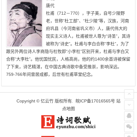
唐代
杜甫（712－770），字子美，自号少陵野
老，世称“杜工部”、“杜少陵”等，汉族，河南
府巩县（今河南省巩义市）人，唐代伟大的
现实主义诗人，杜甫被世人尊为“诗圣”，其诗
被称为“诗史”。杜甫与李白合称“李杜”，为了
跟另外两位诗人李商隐与杜牧即“小李杜”区别开来，杜甫与李白又
合称“大李杜”。他忧国忧民，人格高尚，他的约1400余首诗被保留
了下来，诗艺精湛，在中国古典诗歌中备受推崇，影响深远。
759-766年间曾居成都，后世有杜甫草堂纪念。
Copyright ©
忆云竹
版权所有.
皖ICP备17016565号
站
点地图