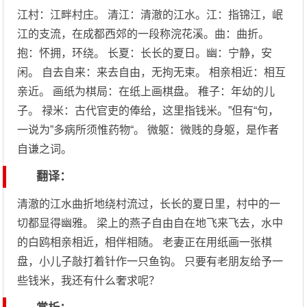
江村：江畔村庄。 清江：清澈的江水。江：指锦江，岷
江的支流，在成都西郊的一段称浣花溪。曲：曲折。
抱：怀拥，环绕。 长夏：长长的夏日。幽：宁静，安
闲。 自去自来：来去自由，无拘无束。 相亲相近：相互
亲近。 画纸为棋局：在纸上画棋盘。 稚子：年幼的儿
子。 禄米：古代官吏的俸给，这里指钱米。”但有“句，
一说为”多病所须惟药物“。 微躯：微贱的身躯，是作者
自谦之词。
翻译：
清澈的江水曲折地绕村流过，长长的夏日里，村中的一
切都显得幽雅。 梁上的燕子自由自在地飞来飞去，水中
的白鸥相亲相近，相伴相随。 老妻正在用纸画一张棋
盘，小儿子敲打着针作一只鱼钩。 只要有老朋友给予一
些钱米，我还有什么奢求呢？