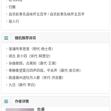
归雁
自京赴奉先县咏怀五百字 / 自京赴奉先咏怀五百字
丽人行
随机推荐诗词
邹谦所孝思堂（明代·杨士奇）
颂古 其十四（宋代·释慧空）
杂曲歌辞。古离别（唐代·王適）
奉酬鲁望夏日四声四首。平去声（唐代·皮日休）
路逢徽州送牡丹入都（宋代·洪咨夔）
九日（唐代·李白）
作者详情
杜甫