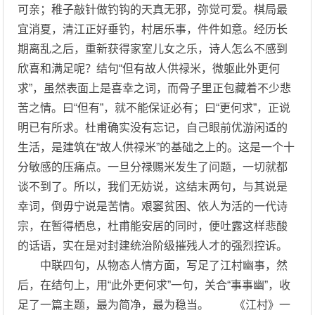
可亲；稚子敲针做钓钩的天真无邪，弥觉可爱。棋局最
宜消夏，清江正好垂钓，村居乐事，件件如意。经历长
期离乱之后，重新获得家室儿女之乐，诗人怎么不感到
欣喜和满足呢？结句“但有故人供禄米，微躯此外更何
求”，虽然表面上是喜幸之词，而骨子里正包藏着不少悲
苦之情。曰“但有”，就不能保证必有；曰“更何求”，正说
明已有所求。杜甫确实没有忘记，自己眼前优游闲适的
生活，是建筑在“故人供禄米”的基础之上的。这是一个十
分敏感的压痛点。一旦分禄赐米发生了问题，一切就都
谈不到了。所以，我们无妨说，这结末两句，与其说是
幸词，倒毋宁说是苦情。艰窭贫困、依人为活的一代诗
宗，在暂得栖息，杜甫能安居的同时，便吐露这样悲酸
的话语，实在是对封建统治阶级摧残人才的强烈控诉。
中联四句，从物态人情方面，写足了江村幽事，然
后，在结句上，用“此外更何求”一句，关合“事事幽”，收
足了一篇主题，最为简净，最为稳当。 《江村》一