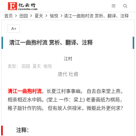
首页
田园
夏天
愉悦
清江一曲抱村流 赏析、翻译、注释
A+
清江一曲抱村流 赏析、翻译、注释
江村
类型：
田园
夏天
愉悦
唐代
杜甫
清江一曲抱村流
，长夏江村事事幽。 自去自来堂上燕，
相亲相近水中鸥。(堂上 一作：梁上) 老妻画纸为棋局，
稚子敲针作钓钩。 但有故人供禄米，微躯此外更何求？
注释：