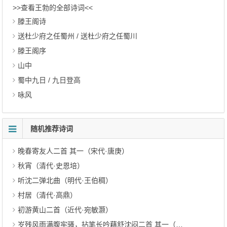
>>查看王勃的全部诗词<<
滕王阁诗
送杜少府之任蜀州 / 送杜少府之任蜀川
滕王阁序
山中
蜀中九日 / 九日登高
咏风
随机推荐诗词
晚春寄友人二首 其一（宋代·唐庚）
秋宵（清代·史恩培）
听沈二弹北曲（明代·王伯稠）
村居（清代·高鼎）
初游黄山二首（近代·宛敏灏）
岁残风雨满腹牢骚，拈笔长吟藉舒沈闷二首 其一（清代·王德爵）