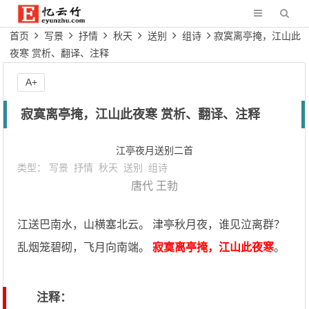
首页
写景
抒情
秋天
送别
组诗
寂寞离亭掩，江山此
夜寒 赏析、翻译、注释
A+
寂寞离亭掩，江山此夜寒 赏析、翻译、注释
江亭夜月送别二首
类型：
写景
抒情
秋天
送别
组诗
唐代
王勃
江送巴南水，山横塞北云。 津亭秋月夜，谁见泣离群？
乱烟笼碧砌，飞月向南端。
寂寞离亭掩，江山此夜寒
。
注释：