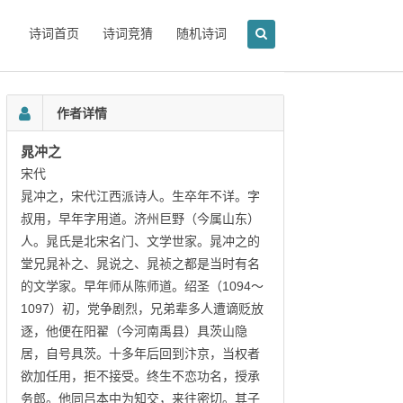
诗词首页
诗词竞猜
随机诗词
作者详情
晁冲之
宋代
晁冲之，宋代江西派诗人。生卒年不详。字
叔用，早年字用道。济州巨野（今属山东）
人。晁氏是北宋名门、文学世家。晁冲之的
堂兄晁补之、晁说之、晁祯之都是当时有名
的文学家。早年师从陈师道。绍圣（1094～
1097）初，党争剧烈，兄弟辈多人遭谪贬放
逐，他便在阳翟（今河南禹县）具茨山隐
居，自号具茨。十多年后回到汴京，当权者
欲加任用，拒不接受。终生不恋功名，授承
务郎。他同吕本中为知交，来往密切。其子