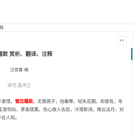
释
霜欺 赏析、翻译、注释
汉宫春·梅
宋代
晁冲之
不爱惜，
雪压霜欺
。无情燕子，怕春寒、轻失花期。却是有，年
问玉堂何似，茅舍疏篱。伤心故人去后，冷落新诗。微云淡月，对
不在人知。