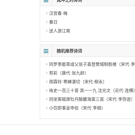
晁冲之的诗词
汉宫春·梅
春日
送人游江南
随机推荐诗词
同罗季能章成父张子直登樊城制胜楼（宋代·
剪彩（唐代·张九龄）
雨霖铃·寒蝉凄切（宋代·柳永）
咏史一百三十首 其一一九 沈光文（近代·连横
同坐客赋席牡丹酴醿海棠三首（宋代·李弥逊）
小饮即事呈申伯（宋代·李纲）