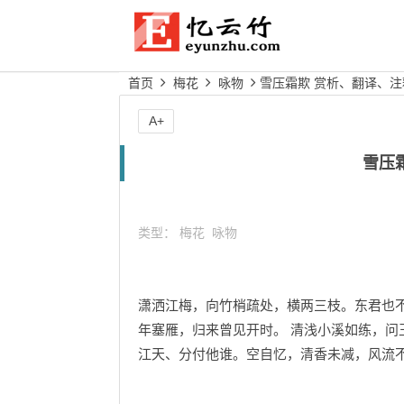
首页
梅花
咏物
雪压霜欺 赏析、翻译、注
A+
雪压
类型：
梅花
咏物
潇洒江梅，向竹梢疏处，横两三枝。东君也
年塞雁，归来曾见开时。 清浅小溪如练，
江天、分付他谁。空自忆，清香未减，风流