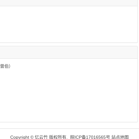
李曾伯）
）
Copyright ©
忆云竹
版权所有.
皖ICP备17016565号
站点地图