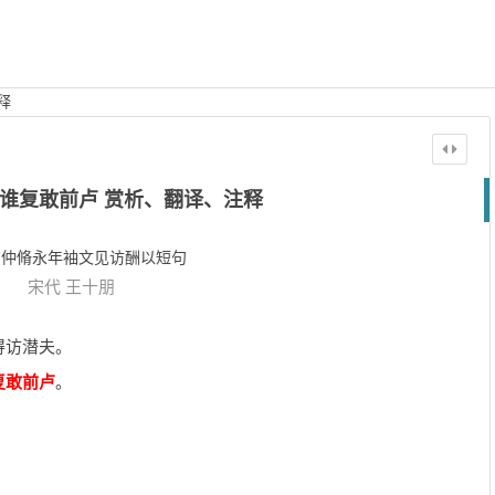
释
谁复敢前卢 赏析、翻译、注释
卢仲脩永年袖文见访酬以短句
宋代
王十朋
得访潜夫。
复敢前卢
。