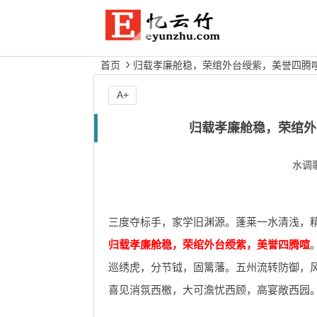
首页
归载孝廉舱稳，荣绾外台绶紫，美誉四腾喧
A+
归载孝廉舱稳，荣绾外
水调
三度夺标手，家学旧渊源。蓬莱一水清浅，
归载孝廉舱稳，荣绾外台绶紫，美誉四腾喧
巡绣虎，分节钺，固篱藩。五州流转防御，
喜见消氛西檄，大可澹忧西顾，高宴敞西园