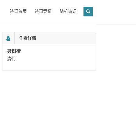
诗词首页
诗词竞猜
随机诗词
作者详情
聂树楷
清代