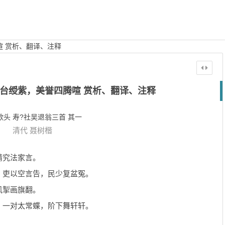
 赏析、翻译、注释
台绶紫，美誉四腾喧 赏析、翻译、注释
歌头 寿?社吴退翁三首 其一
清代
聂树楷
精究法家言。
。吏以空言告，民少复盆冤。
风掣画旗翻。
。一对太常蝶，阶下舞轩轩。