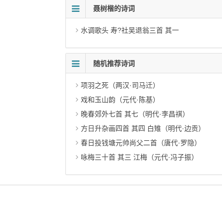
聂树楷的诗词
水调歌头 寿?社吴退翁三首 其一
随机推荐诗词
项羽之死（两汉·司马迁）
戏和玉山韵（元代·陈基）
晚春郊外七首 其七（明代·李昌祺）
方日升杂画四首 其四 白雉（明代·边贡）
春日投钱塘元帅尚父二首（唐代·罗隐）
咏梅三十首 其三 江梅（元代·冯子振）