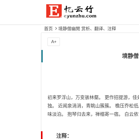
首页
境静僧幽閒 赏析、翻译、注释
A+
境静僧
初来罗浮山，万变骇林壑。 更作招提游，佳
独。 近闻泉涓涓，青眺山簇簇。 檐压乔松
味淡泊。 抱琴归去来，禅榻寄一宿。 白云
注释：