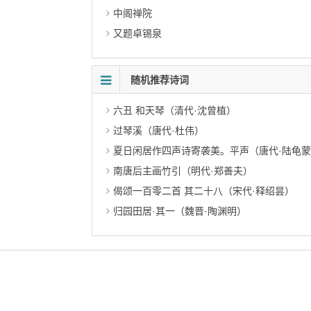
中阁禅院
又题卓锡泉
随机推荐诗词
六丑 和天琴（清代·沈曾植）
过琴溪（唐代·杜伟）
夏日闲居作四声诗寄袭美。平声（唐代·陆龟
南唐后主画竹引（明代·郑善夫）
偈颂一百零二首 其二十八（宋代·释绍昙）
归园田居·其一（魏晋·陶渊明）