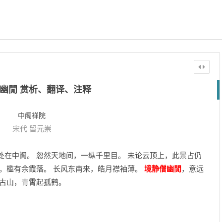
幽閒 赏析、翻译、注释
中阁禅院
宋代
留元崇
处在中阁。 忽然天地间，一纵千里目。 未论云顶上，此景占仍
低。槛有余霞落。 长风东南来，皓月襟袖薄。
境静僧幽閒
，意远
依古山，青霄起孤鹤。