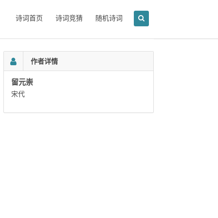
诗词首页
诗词竞猜
随机诗词
作者详情
留元崇
宋代