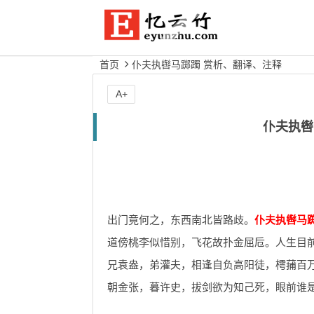
首页
仆夫执辔马踯躅 赏析、翻译、注释
A+
仆夫执辔
出门竟何之，东西南北皆路歧。
仆夫执辔马
道傍桃李似惜别，飞花故扑金屈卮。人生目
兄袁盎，弟灌夫，相逢自负高阳徒，樗蒱百
朝金张，暮许史，拔剑欲为知己死，眼前谁