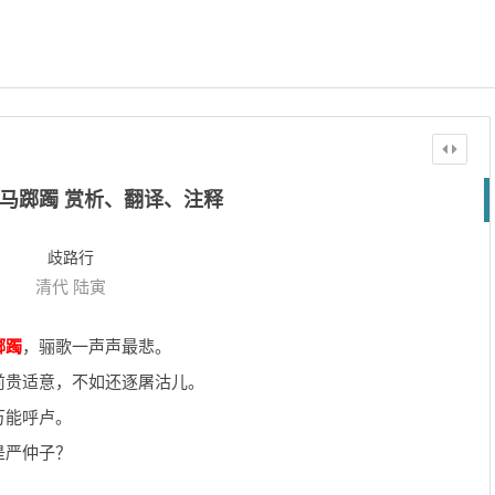
马踯躅 赏析、翻译、注释
歧路行
清代
陆寅
踯躅
，骊歌一声声最悲。
前贵适意，不如还逐屠沽儿。
万能呼卢。
是严仲子？