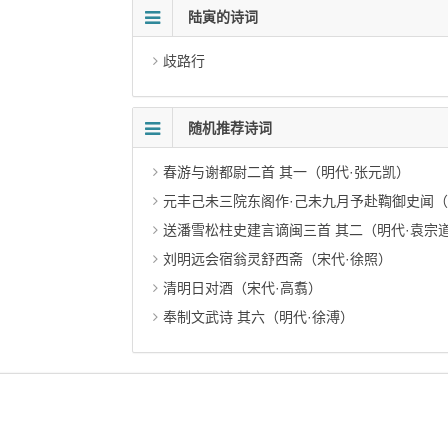
陆寅的诗词
歧路行
随机推荐诗词
春游与谢都尉二首 其一（明代·张元凯）
元丰己未三院东阁作·己未九月予赴鞫御史闻（
送潘雪松柱史建言谪闽三首 其二（明代·袁宗
刘明远会宿翁灵舒西斋（宋代·徐照）
清明日对酒（宋代·高翥）
奉制文武诗 其六（明代·徐溥）