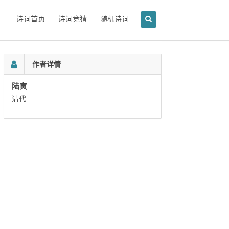
诗词首页
诗词竞猜
随机诗词
作者详情
陆寅
清代