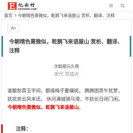
首页
今朝晴色熹微似，乾鹊飞来语屋山 赏析、翻译、注释
A+
今朝晴色熹微似，乾鹊飞来语屋山 赏析、翻译、
注释
次韵朋元久雨
宋代
范成大
谁酿愁霠玉宇间，都缘梅子要斓斑。 腾腾困思午犹梦，
扰扰奔云风未还。 休问满城骑马滑，不妨长日闭门闲。
今朝晴色熹微似，乾鹊飞来语屋山
。
注释：