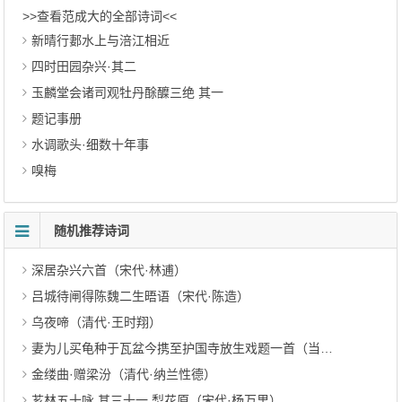
>>查看范成大的全部诗词<<
新晴行郪水上与涪江相近
四时田园杂兴·其二
玉麟堂会诸司观牡丹酴醾三绝 其一
题记事册
水调歌头·细数十年事
嗅梅
随机推荐诗词
深居杂兴六首（宋代·林逋）
吕城待闸得陈魏二生晤语（宋代·陈造）
乌夜啼（清代·王时翔）
妻为儿买龟种于瓦盆今携至护国寺放生戏题一首（当代·李达）
金缕曲·赠梁汾（清代·纳兰性德）
芗林五十咏 其三十一 梨花原（宋代·杨万里）