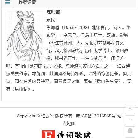
作者详情
陈师道
宋代
陈师道（1053～1102）北宋官员、诗人。字
履常，一字无己，号后山居士，汉族，彭城
（今江苏徐州）人。元祐初苏轼等荐其文
行，起为徐州教授，历仕太学博士、颖州教
授、秘书省正字。一生安贫乐道，闭门苦
吟，有“闭门觅句陈无己”之称。陈师道为苏门六君子之一，江西诗
派重要作家。亦能词，其词风格与诗相近，以拗峭惊警见长。但其
诗、词存在着内容狭窄、词意艰涩之病。著有《后山先生集》，词
有《后山词》。
Copyright ©
忆云竹
版权所有.
皖ICP备17016565号
站
点地图