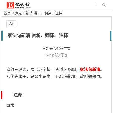
首页
家法句新清 赏析、翻译、注释
A+
家法句新清 赏析、翻译、注释
次韵无斁偶作二首
宋代
陈师道
肩耸三峰峻，眉厖八字横。 玄谈人绝倒，
家法句新清
。
八俊先张子，诸公少贾生。 已传乌鹊喜，欲听鶺鴒声。
注释：
暂无