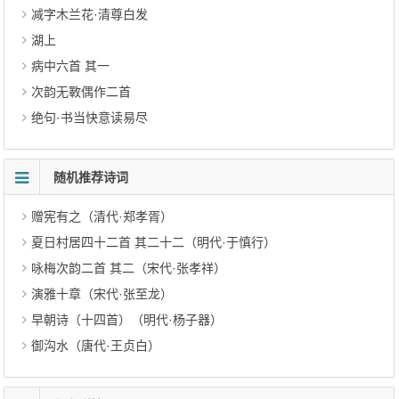
减字木兰花·清尊白发
湖上
病中六首 其一
次韵无斁偶作二首
绝句·书当快意读易尽
随机推荐诗词
赠宪有之（清代·郑孝胥）
夏日村居四十二首 其二十二（明代·于慎行）
咏梅次韵二首 其二（宋代·张孝祥）
演雅十章（宋代·张至龙）
早朝诗（十四首）（明代·杨子器）
御沟水（唐代·王贞白）