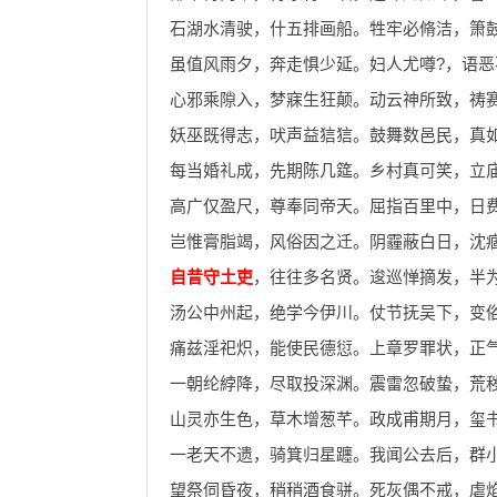
石湖水清驶，什五排画船。牲牢必脩洁，箫
虽值风雨夕，奔走惧少延。妇人尤噂?，语恶
心邪乘隙入，梦寐生狂颠。动云神所致，祷
妖巫既得志，吠声益狺狺。鼓舞数邑民，真
每当婚礼成，先期陈几筵。乡村真可笑，立
高广仅盈尺，尊奉同帝天。屈指百里中，日
岂惟膏脂竭，风俗因之迁。阴霾蔽白日，沈
自昔守土吏
，往往多名贤。逡巡惮摘发，半
汤公中州起，绝学今伊川。仗节抚吴下，变
痛兹淫祀炽，能使民德愆。上章罗罪状，正
一朝纶綍降，尽取投深渊。震雷忽破蛰，荒
山灵亦生色，草木增葱芊。政成甫期月，玺
一老天不遗，骑箕归星躔。我闻公去后，群
望祭伺昏夜，稍稍酒食骈。死灰偶不戒，虐