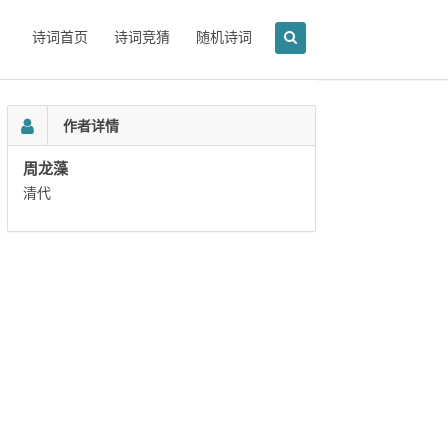
诗词首页
诗词竞猜
随机诗词
作者详情
周龙藻
清代