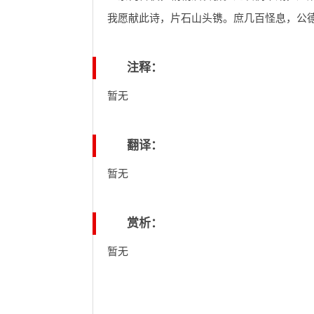
我愿献此诗，片石山头镌。庶几百怪息，公
注释：
暂无
翻译：
暂无
赏析：
暂无