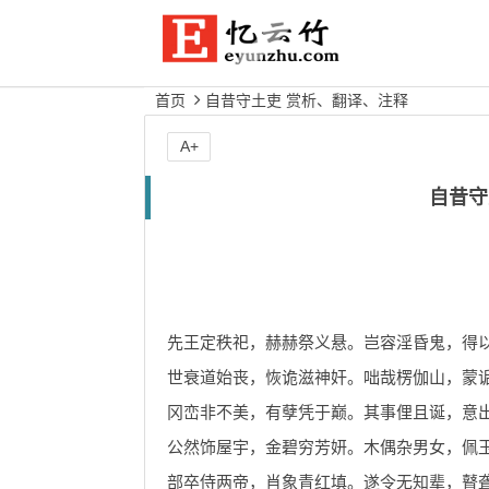
首页
自昔守土吏 赏析、翻译、注释
A+
自昔守
先王定秩祀，赫赫祭义悬。岂容淫昏鬼，得
世衰道始丧，恢诡滋神奸。咄哉楞伽山，蒙
冈峦非不美，有孽凭于巅。其事俚且诞，意
公然饰屋宇，金碧穷芳妍。木偶杂男女，佩
部卒侍两帝，肖象青红填。遂令无知辈，瞽