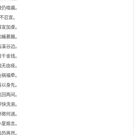
鼓仍喧阗。
不忍宣。
赛宜加虔。
如蝇慕膻。
庙溪谷边。
费千金钱。
痼无由痊。
为祸福牵。
俗以身先。
气回两间。
秽快洗湔。
书徵何遄。
小复煽言。
焰恐再然。