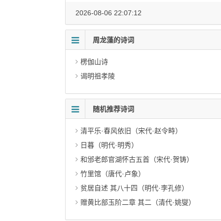
2026-08-06 22:07:12
周龙藻的诗词
楞伽山诗
谒明祖孝陵
随机推荐诗词
清平乐·春风依旧（宋代·赵令畤）
日暮（明代·明秀）
和邠老郎官湖怀古五首（宋代·贺铸）
竹里馆（唐代·卢象）
贫居自述 其八十四（明代·李孔修）
赠黄比部玉阶二章 其二（清代·姚燮）