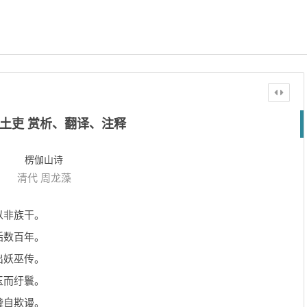
土吏 赏析、翻译、注释
楞伽山诗
清代
周龙藻
以非族干。
诟数百年。
出妖巫传。
玉而纡鬟。
聋自欺谩。