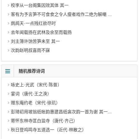
校李从一台阁集因效其体 其一
客有为予言笋不可食食之令人瘦者戏作二绝为解嘲 其一
鹧鸪天·一点残红欲尽时
去年闻载扬在武林及余至而载扬
刘主簿许饷苦笋未至 其一
次韵赵明叔喜雨不寐
随机推荐诗词
咏史上·光武（宋代·陈普）
宴词（唐代·王之涣）
赠东庵约老（宋代·徐玑）
彭琦初用坡翁纸帐韵惠建昌纸衾次韵一首为谢 其一（元代·刘诜）
寄怀东林寺匡白监寺（唐代·齐己）
秋日登鸡鸣寺五道选一（近代·林散之）