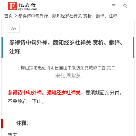
首页
参得诗中句外禅，颇知经岁杜禅关 赏析、翻译、注释
A+
参得诗中句外禅，颇知经岁杜禅关 赏析、翻译、
注释
梅山宗老惠近诗明日自山中来访余尧城驿二首 其二
宋代
周紫芝
参得诗中句外禅，颇知经岁杜禅关
。要须觌面亲分付，
不免烦君一下山。
注释：
暂无