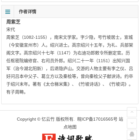
作者详情
周紫芝
宋代
周紫芝（1082-1155），南宋文学家。字少隐，号竹坡居士，宣城
（今安徽宣州市）人。绍兴进士。高宗绍兴十五年，为礼、兵部架
阁文字。高宗绍兴十七年（1147）为右迪功郎敕令所删定官。历
任枢密院编修官、右司员外郎。绍兴二十一年（1151）出知兴国
军（治今湖北阳新），后退隐庐山。交游的人物主要有李之仪、吕
好问吕本中父子、葛立方以及秦桧等，曾向秦桧父子献谀诗。约卒
于绍兴末年。著有《太仓稊米集》、《竹坡诗话》、《竹坡词》。
有子周畴。
Copyright ©
忆云竹
版权所有.
皖ICP备17016565号
站
点地图