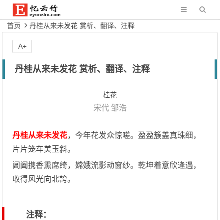
首页
丹桂从来未发花 赏析、翻译、注释
A+
丹桂从来未发花 赏析、翻译、注释
桂花
宋代
邹浩
丹桂从来未发花
，今年花发众惊嗟。盈盈簇盖真珠细，
片片笼车美玉斜。
阊阖携香熏席绮，嫦娥流影动窗纱。乾坤着意欣逢遇，
收得风光向北誇。
注释：