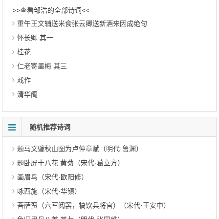
>>查看邹浩的全部诗词<<
重午王文辅送米食张云卿送新酒来因成绝句
怀长卿 其一
桂花
仁老寄墨梅 其三
戏作
清华阁
随机推荐诗词
题马文璧秋山图为卢仲章赋（明代·鲁渊）
题卧屏十八花 黄菊（宋代·葛立方）
画眉鸟（宋代·欧阳修）
咏西施（宋代·华镇）
菩萨蛮（六军阅罢，犒饮兵将官）（宋代·王安中）