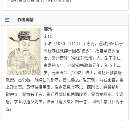
免归思母八首 其七（明代·张国维）
作者详情
邹浩
宋代
邹浩（1060—1111）字志完，遇赦归里后于
周线巷住处辟一园名“道乡”，故自号道乡居
士，常州晋陵（今江苏常州）人。生于宋仁
宗嘉祐五年，卒於徽宗政和元年，年五十二
岁。元丰五年（1082）进士，调扬州颍昌府
教授。吕公著、范纯仁为郡守，皆礼遇之。哲宗朝，为右正言，累
上疏言事。章惇独相用事，浩露章数其不忠，因削官，羁管新州。
徽宗立，复为右正言，累迁兵部侍郎两谪岭表，复直龙图阁。卒谥
忠，学者称道乡先生。浩著《道乡集》四十卷，《四库总目》传于
世。