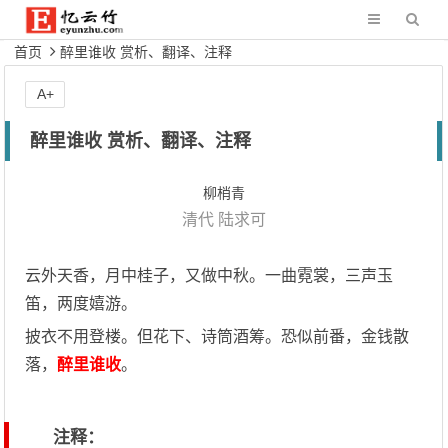
首页
醉里谁收 赏析、翻译、注释
A+
醉里谁收 赏析、翻译、注释
柳梢青
清代
陆求可
云外天香，月中桂子，又做中秋。一曲霓裳，三声玉
笛，两度嬉游。
披衣不用登楼。但花下、诗筒酒筹。恐似前番，金钱散
落，
醉里谁收
。
注释：