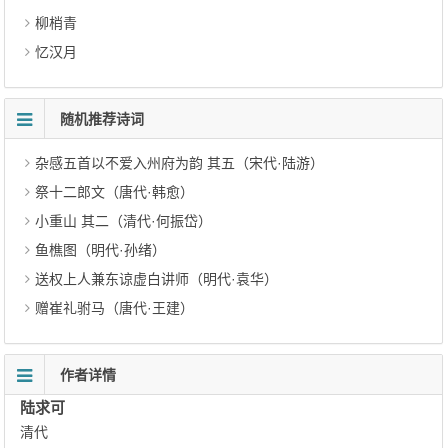
柳梢青
忆汉月
随机推荐诗词
杂感五首以不爱入州府为韵 其五（宋代·陆游）
祭十二郎文（唐代·韩愈）
小重山 其二（清代·何振岱）
鱼樵图（明代·孙绪）
送权上人兼东谅虚白讲师（明代·袁华）
赠崔礼驸马（唐代·王建）
作者详情
陆求可
清代