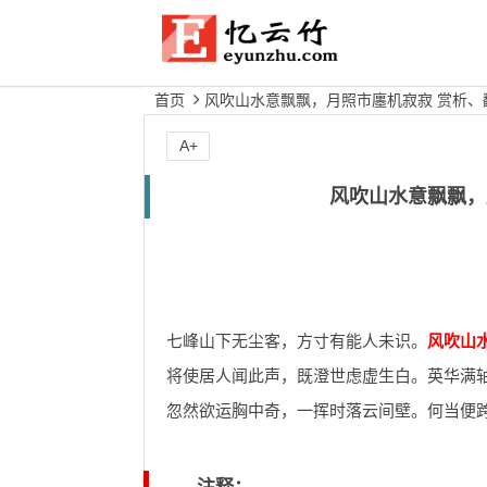
首页
风吹山水意飘飘，月照市廛机寂寂 赏析、
A+
风吹山水意飘飘，
七峰山下无尘客，方寸有能人未识。
风吹山
将使居人闻此声，既澄世虑虚生白。英华满
忽然欲运胸中奇，一挥时落云间壁。何当便