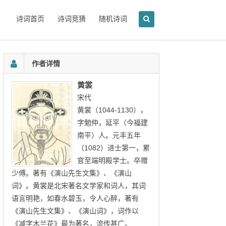
诗词首页
诗词竞猜
随机诗词
作者详情
黄裳
宋代
黄裳（1044-1130），
字勉仲，延平（今福建
南平）人。元丰五年
（1082）进士第一，累
官至端明殿学士。卒赠
少傅。著有《演山先生文集》、《演山
词》。黄裳是北宋著名文学家和词人，其词
语言明艳，如春水碧玉，令人心醉，著有
《演山先生文集》、《演山词》，词作以
《减字木兰花》最为著名，流传甚广。