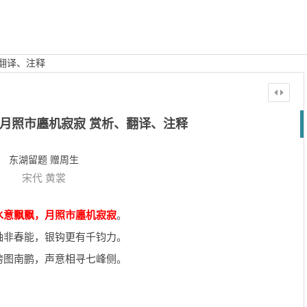
翻译、注释
月照市廛机寂寂 赏析、翻译、注释
东湖留题 赠周生
宋代
黄裳
水意飘飘，月照市廛机寂寂
。
轴非春能，银钩更有千钧力。
跨图南鹏，声意相寻七峰侧。