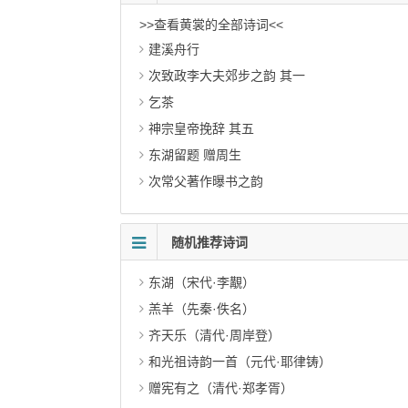
>>查看黄裳的全部诗词<<
建溪舟行
次致政李大夫郊步之韵 其一
乞茶
神宗皇帝挽辞 其五
东湖留题 赠周生
次常父著作曝书之韵
随机推荐诗词
东湖（宋代·李覯）
羔羊（先秦·佚名）
齐天乐（清代·周岸登）
和光祖诗韵一首（元代·耶律铸）
赠宪有之（清代·郑孝胥）