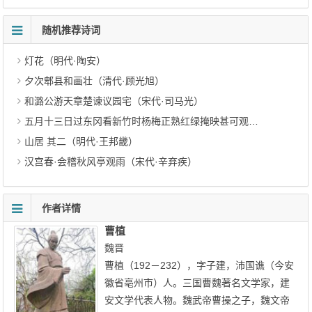
随机推荐诗词
灯花（明代·陶安）
夕次郫县和画壮（清代·顾光旭）
和潞公游天章楚谏议园宅（宋代·司马光）
五月十三日过东冈看新竹时杨梅正熟红绿掩映甚可观也诗因及之（明代·王鏊）
山居 其二（明代·王邦畿）
汉宫春·会稽秋风亭观雨（宋代·辛弃疾）
作者详情
曹植
魏晋
曹植（192－232），字子建，沛国谯（今安
徽省亳州市）人。三国曹魏著名文学家，建
安文学代表人物。魏武帝曹操之子，魏文帝