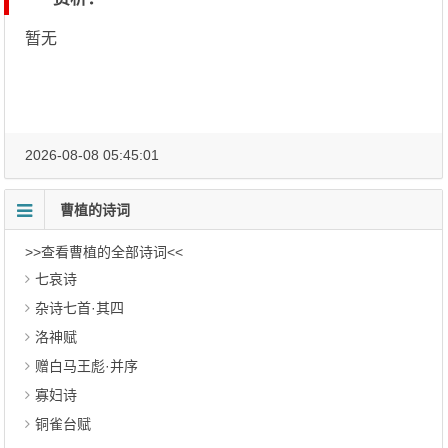
暂无
2026-08-08 05:45:01
曹植的诗词
>>查看曹植的全部诗词<<
七哀诗
杂诗七首·其四
洛神赋
赠白马王彪·并序
寡妇诗
铜雀台赋