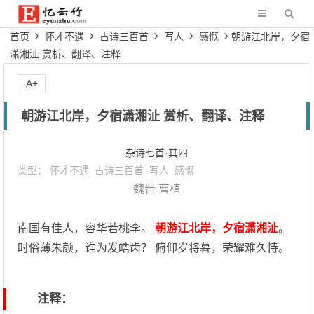
首页
怀才不遇
古诗三百首
写人
感慨
朝游江北岸，夕宿
潇湘沚 赏析、翻译、注释
A+
朝游江北岸，夕宿潇湘沚 赏析、翻译、注释
杂诗七首·其四
类型：
怀才不遇
古诗三百首
写人
感慨
魏晋
曹植
南国有佳人，容华若桃李。
朝游江北岸，夕宿潇湘沚
。
时俗薄朱颜，谁为发皓齿？ 俯仰岁将暮，荣耀难久恃。
注释：