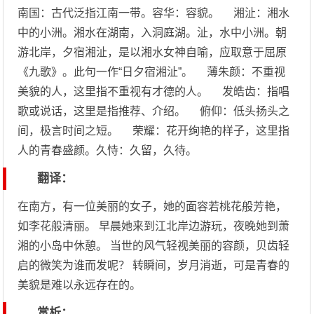
南国：古代泛指江南一带。容华：容貌。 湘沚：湘水
中的小洲。湘水在湖南，入洞庭湖。沚，水中小洲。朝
游北岸，夕宿湘沚，是以湘水女神自喻，应取意于屈原
《九歌》。此句一作“日夕宿湘沚”。 薄朱颜：不重视
美貌的人，这里指不重视有才德的人。 发皓齿：指唱
歌或说话，这里是指推荐、介绍。 俯仰：低头扬头之
间，极言时间之短。 荣耀：花开绚艳的样子，这里指
人的青春盛颜。久恃：久留，久待。
翻译：
在南方，有一位美丽的女子，她的面容若桃花般芳艳，
如李花般清丽。 早晨她来到江北岸边游玩，夜晚她到萧
湘的小岛中休憩。 当世的风气轻视美丽的容颜，贝齿轻
启的微笑为谁而发呢？ 转瞬间，岁月消逝，可是青春的
美貌是难以永远存在的。
赏析：