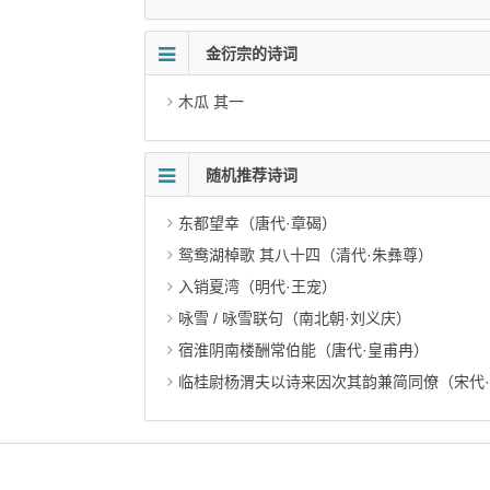
金衍宗的诗词
木瓜 其一
随机推荐诗词
东都望幸（唐代·章碣）
鸳鸯湖棹歌 其八十四（清代·朱彝尊）
入销夏湾（明代·王宠）
咏雪 / 咏雪联句（南北朝·刘义庆）
宿淮阴南楼酬常伯能（唐代·皇甫冉）
临桂尉杨渭夫以诗来因次其韵兼简同僚（宋代