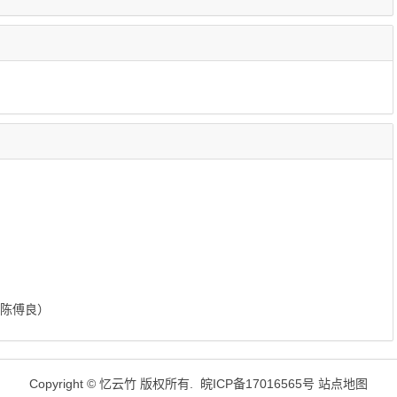
·陈傅良）
Copyright ©
忆云竹
版权所有.
皖ICP备17016565号
站点地图