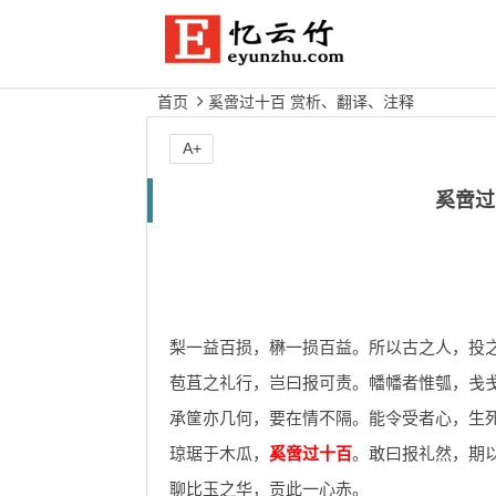
首页
奚啻过十百 赏析、翻译、注释
A+
奚啻过
梨一益百损，楙一损百益。所以古之人，投
苞苴之礼行，岂曰报可责。幡幡者惟瓠，戋
承筐亦几何，要在情不隔。能令受者心，生
琼琚于木瓜，
奚啻过十百
。敢曰报礼然，期
聊比玉之华，贡此一心赤。