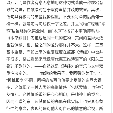
以），而是作者有意无意地用这种句式造成一种跌宕有
致的韵味，在歌唱时易于取得声情并茂的效果。其次，
语句具有极高的重叠复沓程度。不要说每章的后两句一
模一样，就是前两句也仅一字之差，并且“琼琚”“琼瑶”“琼
玖”语虽略异义实全同，而“木瓜”“木桃”“木李”据李时珍
《本草纲目》考证也是同一属的植物．其间的差异大致
也就像橘、柑、橙之间的差异那样并不大。这样，三章
基本重复，而如此高的重复程度在整部《诗经》中也并
不很多，格式看起来就像唐代据王维诗谱写的《阳关三
叠》乐歌似的，——自然这是《诗经》的音乐与文学双
重性决定的。 “你赠给我果子，我回赠你美玉”，与
“投桃报李”不同，回报的东西价值要比受赠的东西大得
多，这体现了一种人类的高尚情感（包括爱情，也包括
友情）。这种情感重的是心心相印，是精神上的契合，
因而回赠的东西及其价值的高低在此实际上也只具有象
征性的意义，表现的是对他人对自己的情意的珍视，所