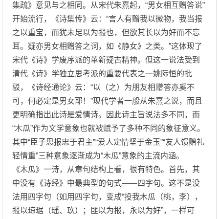
集疏》意见与之相同。从宋代朱熹起，“男女相互赠答说”
开始流行，《诗集传》云：“言人有赠我以微物，我当报
之以重宝，而犹未足以为报也，但欲其长以为好而不忘
耳。疑亦男女相赠答之词，如《静女》之类。”这体现了
宋代《诗》学废序派的革新疑古精神。但这一说法受到
清代《诗》学独立思考派的重要代表之一姚际恒的批
驳，《诗经通论》云：“以（之）为朋友相赠答亦奚不
可，何必定是男女耶！”现代学者一般从朱熹之说，而且
更明确指出此诗是爱情诗。因此诗主旨说法多不同，而
“木瓜”作为文学意象也就被赋予了多种不同的象征意义。
其中“臣子思报忠于君主”“爱人定情坚于金玉”“友人馈赠礼
轻情重”三种意象逐渐成为“木瓜”意象的主流内涵。
《木瓜》一诗，从章句结构上看，很有特色。首先，其
中没有《诗经》中最典型的句式——四字句。这不是没
法用四字句（如用四字句，变成“投我木瓜（桃，李），
报以琼琚（瑶、玖）；匪以为报，永以为好”，一样可