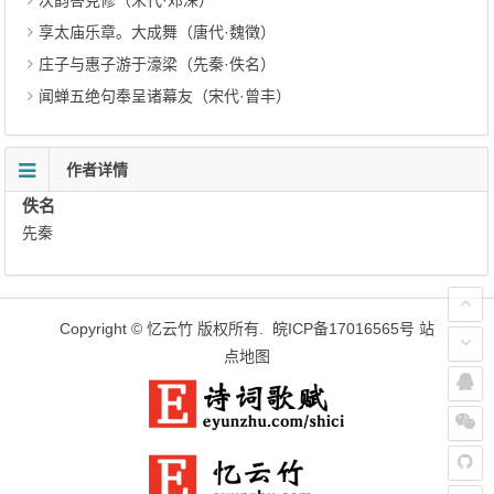
次韵答克修（宋代·邓深）
享太庙乐章。大成舞（唐代·魏徵）
庄子与惠子游于濠梁（先秦·佚名）
闻蝉五绝句奉呈诸幕友（宋代·曾丰）
作者详情
佚名
先秦
Copyright ©
忆云竹
版权所有.
皖ICP备17016565号
站
点地图