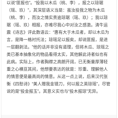
以说“匪报也”。“投我以木瓜（桃、李），报之以琼琚
（瑶、玖）”，其深层语义当是：虽汝投我之物为木瓜
（桃、李），而汝之情实贵逾琼琚（瑶、玖）；我以琼
琚（瑶、玖）相报，亦难尽我心中对汝之感激。清牛运
震《诗志》评此数语云：“惠有大于木瓜者，却以木瓜为
言，是降一格衬托法；琼瑶足以报矣，却说匪报，是进
一层翻剥法。”他的话并非没有道理，但将木瓜、琼瑶之
类已基本抽象化的物品看得太实，其他解此诗者似也有
此病。实际上，作者胸襟之高朗开阔，已无衡量厚薄轻
重之心横亘其间，他想要表达的就是：珍重、理解他人
的情意便是最高尚的情意。从这一点上说，后来汉代张
衡《四愁诗》“美人赠我金错刀，何以报之英琼瑶”，尽管
说的是“投金报玉”。其意义实也与“投木报琼”无异。