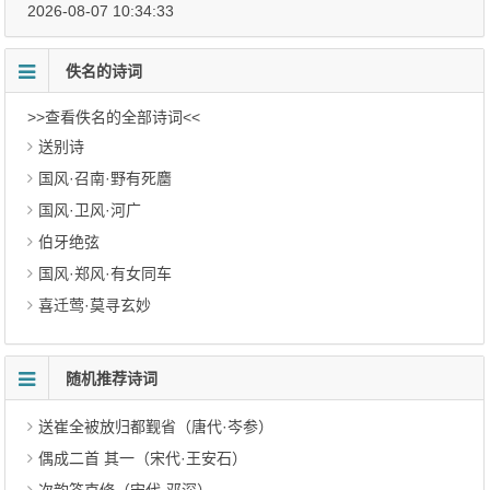
2026-08-07 10:34:33
佚名的诗词
>>查看佚名的全部诗词<<
送别诗
国风·召南·野有死麕
国风·卫风·河广
伯牙绝弦
国风·郑风·有女同车
喜迁莺·莫寻玄妙
随机推荐诗词
送崔全被放归都觐省（唐代·岑参）
偶成二首 其一（宋代·王安石）