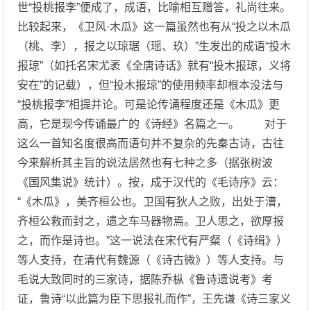
世“投桃报李”便成了，成语，比喻相互赠答，礼尚往来。
比较起来，《卫风·木瓜》这一篇虽然也有从“投之以木瓜
（桃、李），报之以琼琚（瑶、玖）”生发出的成语“投木
报琼”（如托名宋尤袤《全唐诗话》就有“投木报琼，义将
安在”的记载），但“投木报琼”的使用频率却根本没法与
“投桃报李”相提并论。可是论传诵程度还是《木瓜》更
高，它是现今传诵最广的《诗经》名篇之一。 对于
这么一首知名度很高而语句并不复杂的先秦古诗，古往
今来解析其主旨的说法居然也有七种之多（据张树波
《国风集说》统计）。按，成于汉代的《毛诗序》云：
“《木瓜》，美齐桓公也。卫国有狄人之败，出处于漕，
齐桓公救而封之，遗之车马器物焉。卫人思之，欲厚报
之，而作是诗也。”这一说法在宋代有严粲（《诗缉》）
等人支持，在清代有魏源（《诗古微》）等人支持。与
毛说大致同时的三家诗，据陈乔枞《鲁诗遗说考》考
证，鲁诗“以此篇为臣下思报礼而作”，王先谦《诗三家义