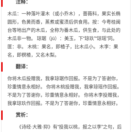
注释：
木瓜：一种落叶灌木（或小乔木），蔷薇科，果实长椭
圆形，色黄而香，蒸煮或蜜渍后供食用。按：今粤桂闽
台等地出产的木瓜，全称为番木瓜，供生食，与此处的
木瓜非一物。 琼琚（jū）：美玉，下“琼玖”“琼瑶”同。
匪：非。 木桃：果名，即楂子，比木瓜小。 木李：果
名，即榠楂，又名木梨。
翻译：
你将木瓜投赠我，我拿琼琚作回报。不是为了答谢你，
珍重情意永相好。 你将木桃投赠我，我拿琼瑶作回报。
不是为了答谢你，珍重情意永相好。 你将木李投赠我，
我拿琼玖作回报。不是为了答谢你，珍重情意永相好。
赏析：
《诗经·大雅·抑》有“投我以桃，报之以李”之句，后