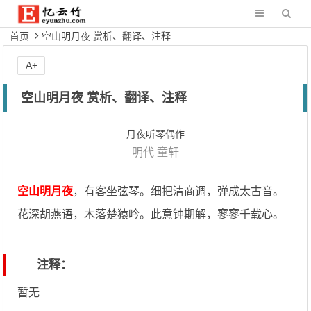
首页
空山明月夜 赏析、翻译、注释
A+
空山明月夜 赏析、翻译、注释
月夜听琴偶作
明代
童轩
空山明月夜
，有客坐弦琴。细把清商调，弹成太古音。
花深胡燕语，木落楚猿吟。此意钟期解，寥寥千载心。
注释：
暂无