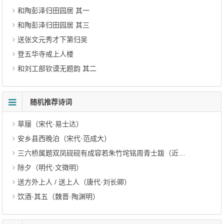
和陶彭泽归田园居 其一
和陶彭泽归田园居 其三
送张文元秀才下第归吴
登五华寺戒上人楼
和刘工部钦谟无题韵 其二
随机推荐诗词
草屦（宋代·易士达）
安乡县西晚泊（宋代·范成大）
三六桥属题双凤砚砚有成容若朱竹垞铭周青士跋（近代·黄浚）
除夕（明代·文徵明）
送方外上人 / 送上人（唐代·刘长卿）
饮酒·其五（魏晋·陶渊明）