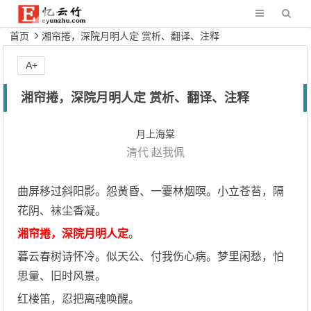
首页
湘帘捲，深院月明人定 赏析、翻译、注释
A+
湘帘捲，深院月明人定 赏析、翻译、注释
月上海棠
清代
赵我佩
曲屏移过斜阳影。怨黄昏、一霎林烟暝。小立苍苔，隔
花阴、袜尘香凝。
湘帘捲，深院月明人定
。
暮云春树诗怀冷。似天公、付我伤心病。梦里闲愁，怕
思量、旧时风景。
红楼笛，忍把离魂唤醒。