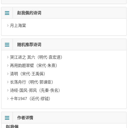
赵我佩的诗词
月上海棠
随机推荐诗词
哭江进之 其六（明代·袁宏道）
再用韵题翠壁（宋代·朱熹）
清明（宋代·王禹偁）
长荡舟行（明代·郭谏臣）
诗经·国风·郑风（先秦·佚名）
十年1947（近代·缪钺）
作者详情
赵我佩