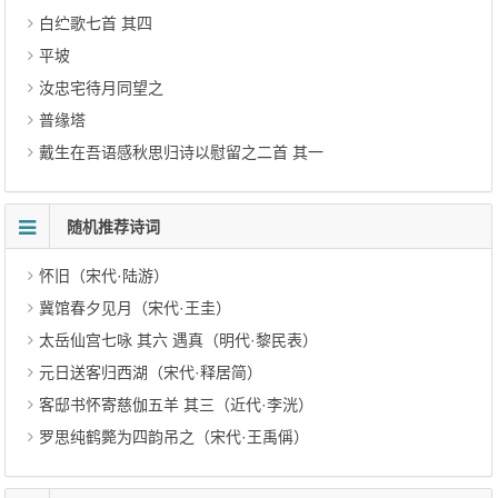
白纻歌七首 其四
平坡
汝忠宅待月同望之
普缘塔
戴生在吾语感秋思归诗以慰留之二首 其一
随机推荐诗词
怀旧（宋代·陆游）
冀馆春夕见月（宋代·王圭）
太岳仙宫七咏 其六 遇真（明代·黎民表）
元日送客归西湖（宋代·释居简）
客邸书怀寄慈伽五羊 其三（近代·李洸）
罗思纯鹤斃为四韵吊之（宋代·王禹偁）