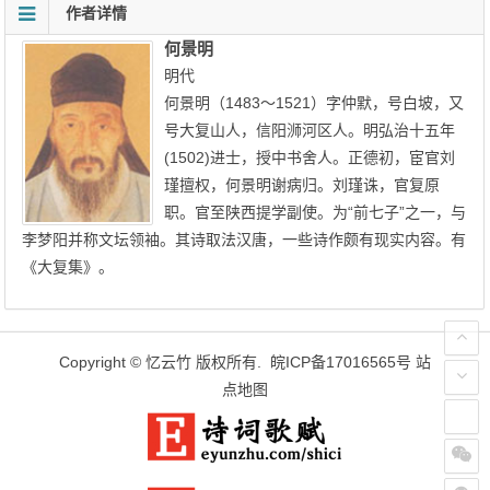
作者详情
何景明
明代
何景明（1483～1521）字仲默，号白坡，又
号大复山人，信阳浉河区人。明弘治十五年
(1502)进士，授中书舍人。正德初，宦官刘
瑾擅权，何景明谢病归。刘瑾诛，官复原
职。官至陕西提学副使。为“前七子”之一，与
李梦阳并称文坛领袖。其诗取法汉唐，一些诗作颇有现实内容。有
《大复集》。
Copyright ©
忆云竹
版权所有.
皖ICP备17016565号
站
点地图