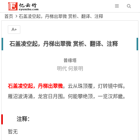
首页
石盖凌空起，丹梯出翠微 赏析、翻译、注释
A+
石盖凌空起，丹梯出翠微 赏析、翻译、注释
普缘塔
明代
何景明
石盖凌空起，丹梯出翠微
。云从珠顶覆，灯转镜中辉。
雁沼波涛涌，龙宫日月围。何能攀绝顶，一览汉邦畿。
注释：
暂无