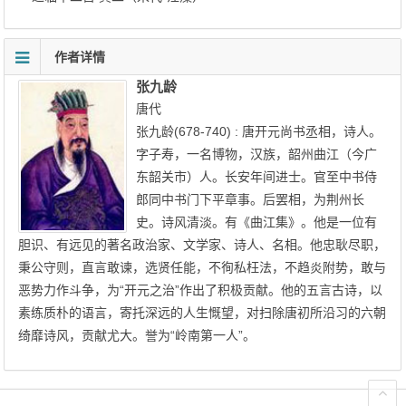
作者详情
张九龄
唐代
张九龄(678-740) : 唐开元尚书丞相，诗人。
字子寿，一名博物，汉族，韶州曲江（今广
东韶关市）人。长安年间进士。官至中书侍
郎同中书门下平章事。后罢相，为荆州长
史。诗风清淡。有《曲江集》。他是一位有
胆识、有远见的著名政治家、文学家、诗人、名相。他忠耿尽职，
秉公守则，直言敢谏，选贤任能，不徇私枉法，不趋炎附势，敢与
恶势力作斗争，为“开元之治”作出了积极贡献。他的五言古诗，以
素练质朴的语言，寄托深远的人生慨望，对扫除唐初所沿习的六朝
绮靡诗风，贡献尤大。誉为“岭南第一人”。