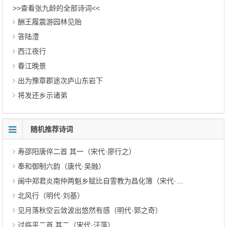
>>查看张九龄的全部诗词<<
酬王履震游园林见贻
答陆澧
西江夜行
春江晚景
出为豫章郡途次庐山东岩下
将发还乡示诸弟
随机推荐诗词
寿邵阳唐倅二首 其一（宋代·廖行之）
奉和御制六韵（唐代·吴融）
闽中郑君炎南仲两魁乡赋比自霅教为昌化簿（宋代·方回）
北风行（明代·刘基）
见月落秋空云敛波出悠然有感（明代·郭之奇）
过临平二首 其二（宋代·汪藻）