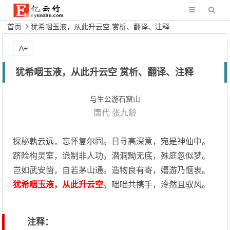
首页
犹希咽玉液，从此升云空 赏析、翻译、注释
A+
犹希咽玉液，从此升云空 赏析、翻译、注释
与生公游石窟山
唐代
张九龄
探秘孰云远，忘怀复尔同。日寻高深意，宛是神仙中。
跻险构灵室，诡制非人功。潜洞黝无底，殊庭忽似梦。
岂如武安凿，自若茅山通。造物良有寄，嬉游乃惬衷。
犹希咽玉液，从此升云空
。咄咄共携手，泠然且驭风。
注释：