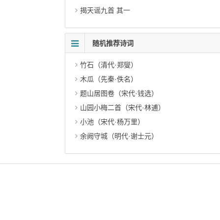
揭天谣九首 其一
随机推荐诗词
竹石（清代·郑燮）
木瓜（先秦·佚名）
题山居图卷（宋代·钱选）
山园小梅二首（宋代·林逋）
小池（宋代·杨万里）
余阙守城（明代·谢士元）