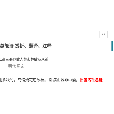
总能诗 赏析、翻译、注释
二高三兼似故人黄玄林敏及从弟
明代
周玄
雨多秋竹，鸟惜残花恋故枝。 卧病山城非中酒，
旧游洛社总能