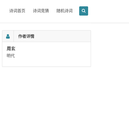
诗词首页
诗词竞猜
随机诗词
作者详情
周玄
明代