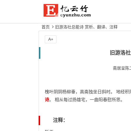
首页
旧游洛社总能诗 赏析、翻译、注释
A+
旧游洛社
斋居呈陈
槐叶阴阴杨柳垂，高斋独坐日斜时。 地经积
诗
。 相从每过扬雄宅，一曲阳春慰所思。
注释：