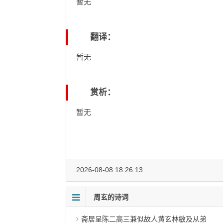
暂无
翻译：
暂无
赏析：
暂无
2026-08-08 18:26:13
周玄的诗词
斋居呈陈二高三兼似故人黄玄林敏及从弟