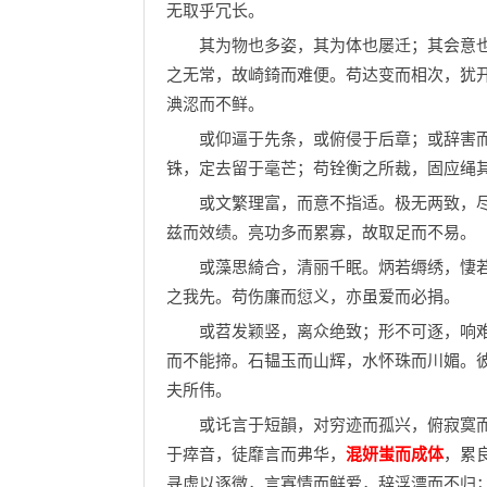
无取乎冗长。
其为物也多姿，其为体也屡迁；其会意也
之无常，故崎錡而难便。苟达变而相次，犹
淟涊而不鲜。
或仰逼于先条，或俯侵于后章；或辞害而
铢，定去留于毫芒；苟铨衡之所裁，固应绳
或文繁理富，而意不指适。极无两致，尽
兹而效绩。亮功多而累寡，故取足而不易。
或藻思綺合，清丽千眠。炳若缛绣，悽若
之我先。苟伤廉而愆义，亦虽爱而必捐。
或苕发颖竖，离众绝致；形不可逐，响难
而不能揥。石韫玉而山辉，水怀珠而川媚。
夫所伟。
或讬言于短韻，对穷迹而孤兴，俯寂寞而
于瘁音，徒靡言而弗华，
混妍蚩而成体
，累
寻虚以逐微，言寡情而鲜爱，辞浮漂而不归