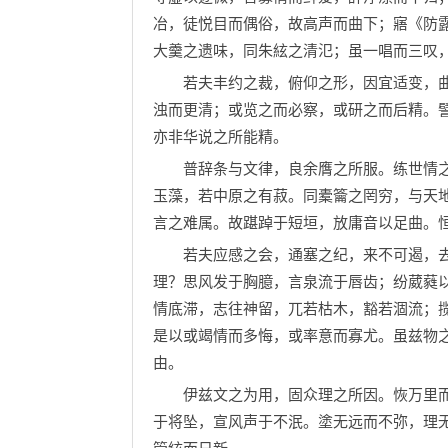
冶，徒悦目而偶俗，故高声而曲下；寤《防
大羹之遗味，同朱絃之清氾；虽一唱而三叹
若夫丰约之裁，俯仰之形，因宜适变，曲
浊而更清；或览之而必察，或研之而后精。
亦非华说之所能精。
普辞条与文律，良余膺之所服。练世情之
玉藻，若中原之有菽。同橐籥之罔穷，与天
言之难属。故踸踔于短垣，放庸音以足曲。
若夫应感之会，通塞之纪，来不可遏，去
理？思风发于胸臆，言泉流于唇齿；纷葳蕤
情底滞，志往神留，兀若枯木，豁若涸流；
是以或竭情而多悔，或率意而寡尤。虽兹物
由。
伊兹文之为用，固众理之所因。恢万里而
于将坠，宣风声于不泯。塗无远而不弥，理