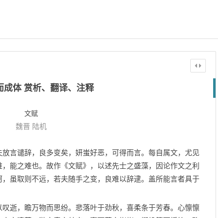
而成体 赏析、翻译、注释
文赋
魏晋
陆机
放言谴辞，良多变矣，妍蚩好恶，可得而言。每自属文，尤见
难，能之难也。故作《文赋》，以述先士之盛藻，因论作文之利
柯，虽取则不远，若夫随手之变，良难以辞逮。盖所能言者具于
叹逝，瞻万物而思纷。悲落叶于劲秋，喜柔条于芳春。心懔懔