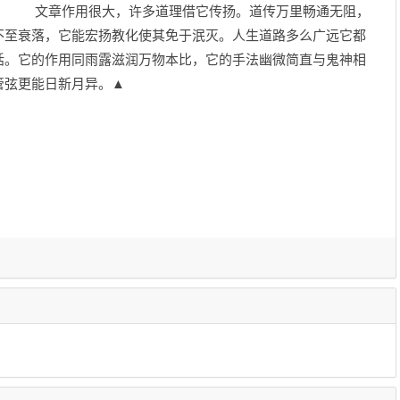
。 文章作用很大，许多道理借它传扬。道传万里畅通无阻，
不至衰落，它能宏扬教化使其免于泯灭。人生道路多么广远它都
括。它的作用同雨露滋润万物本比，它的手法幽微简直与鬼神相
管弦更能日新月异。▲