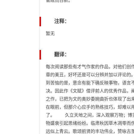
管絃而日新。
注释：
暂无
翻译：
每次阅读那些有才气作家的作品，对他们创
章的美丑，好坏还是可以分辨并加以评论的
到苦恼的是，意念有能下确反映事物，语言
决。因此作《文赋》借评前人的优秀作品，
之作，已把为文的奥妙委婉曲折也体现了出
在眼前，但那介心应手的熟练技巧，却难以
了。 久立天地之间，深入观察万物；博览
物盛衰引起思绪纷纷。临肃秋因草木凋零而
远似上青云。歌颂前贤的丰功伟业，赞咏古