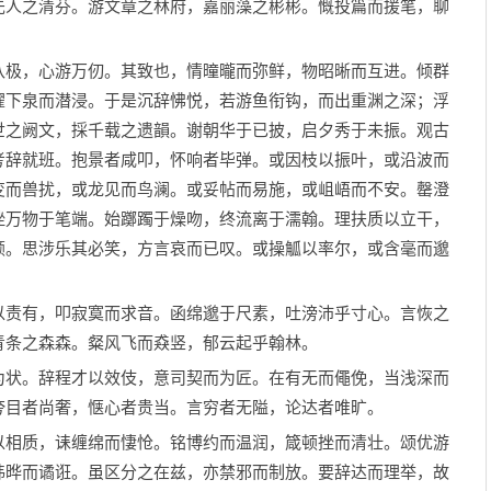
先人之清芬。游文章之林府，嘉丽藻之彬彬。慨投篇而援笔，聊
极，心游万仞。其致也，情曈曨而弥鲜，物昭晰而互进。倾群
濯下泉而潜浸。于是沉辞怫悦，若游鱼衔钩，而出重渊之深；浮
世之阙文，採千载之遗韻。谢朝华于已披，启夕秀于未振。观古
考辞就班。抱景者咸叩，怀响者毕弹。或因枝以振叶，或沿波而
变而兽扰，或龙见而鸟澜。或妥帖而易施，或岨峿而不安。罄澄
挫万物于笔端。始躑躅于燥吻，终流离于濡翰。理扶质以立干，
颜。思涉乐其必笑，方言哀而已叹。或操觚以率尔，或含毫而邈
责有，叩寂寞而求音。函绵邈于尺素，吐滂沛乎寸心。言恢之
青条之森森。粲风飞而猋竖，郁云起乎翰林。
状。辞程才以效伎，意司契而为匠。在有无而僶俛，当浅深而
夸目者尚奢，惬心者贵当。言穷者无隘，论达者唯旷。
相质，诔缠绵而悽怆。铭博约而温润，箴顿挫而清壮。颂优游
炜晔而谲诳。虽区分之在兹，亦禁邪而制放。要辞达而理举，故