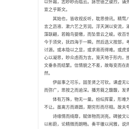
以怀霜，志眇眇而临云。詠世德之骏烈，诵
宣之乎斯文。
其始也，皆收视反听，耽思傍讯。精骛八
言之沥液、漱六艺之芳润。浮天渊以安流，
藻联翩，若翰鸟婴缴，而坠曾云之峻。收百
今于须臾，抚四海于一瞬。然后选义按部，
讨源。或本隐以之显，或求易而得难。或虎
心以凝思，眇众虑而为言。笼天地于形内，
文垂条而结繁。信情貌之不差，故每变而在
然。
伊兹事之可乐，固圣贤之可钦。课虚无以
而弥广，思按之而逾深。播芳蕤之馥馥，发
体有万殊，物无一量。纷纭挥霍，形难为
不让。虽离方而遯圆，期穷形而尽相。故夫
诗缘情而绮靡，赋体物而浏亮。碑披文以
以彬蔚，论精微而朗畅。奏平徹以闲雅，说