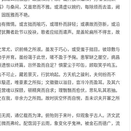
露》与桑间，又虽悲而不雅。或清虚以婉约，每除烦而去滥，阙
，固既雅而不艳。
有微情。或言拙而喻巧，或理朴而辞轻；或袭故而弥新，或沿
譬犹舞者赴节以投袂，歌者应絃而遣声。是盖轮扁所不得言，故
常尤，识前脩之所淑。虽发于巧心，或受蚩于拙目。彼琼敷与
地乎并育。虽纷蔼于此世，嗟不盈于予掬。患挈缾之屡空，病昌
恒遗恨以终篇，岂怀盈而自足？惧蒙尘于叩缶，顾取笑乎鸣玉。
不可止，藏若景灭，行犹响起。方天机之骏利，夫何纷而不
以馺遝，唯豪素之所拟；文徽徽以溢目，音冷冷而盈耳。及其六
揽营魂以探赜，顿精爽而自求；理翳翳而愈伏，思轧轧其若抽。
之在我，非余力之所戮。故时抚空怀而自惋，吾未识夫开塞之所
无阂，通亿载而为津。俯殆则于来叶，仰观象乎古人。济文武
无微而弗纶。配霑润于云雨，象变化乎鬼神。被金石而德广，流