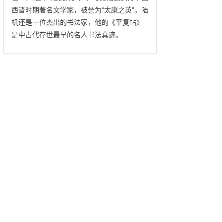
西晋时期著名文学家，被誉为“太康之英”。陆
机还是一位杰出的书法家，他的《平复帖》
是中古代存世最早的名人书法真迹。