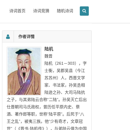
诗词首页
诗词竞猜
随机诗词
作者详情
陆机
魏晋
陆机（261－303），字
士衡，吴郡吴县（今江
苏苏州）人，西晋文学
家、书法家，孙吴丞相
陆逊之孙、大司马陆抗
之子，与其弟陆云合称“二陆”。孙吴灭亡后出
仕晋朝司马氏政权，曾历任平原内史、祭
酒、著作郎等职，世称“陆平原”。后死于“八
王之乱”，被夷三族。他“少有奇才，文章冠
世”（《晋书·陆机传》），与弟陆云俱为中国