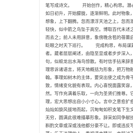
笔写成诗文。 开始创作，精心构思。潜心
如日初升，开始朦胧，逐渐鲜明。此时物象
想象，上下翻腾。忽而漂浮天池之上，忽而
轻快，似中箭之鸟坠于高空。博取百代未述
而去之；前人未用辞意，象傍晚含苞的蓓蕾
眨眼之时天下巡行。 完成构思，布局谋篇
者。葳者层层阐述，由隐至显或者步步深入
句，似蛟龙出水海鸟惊散。有时信手拈来辞
理思诉诸语言，将天地概括为形象，把万物
翰。事理如树木的主体，要突出使之成为骨
致，情绪变化貌有表现。内心喜悦面露笑容
然。写作充满着乐取，一向为圣贤们推尊。
理，宏大思想出自小小寸心。言中之意愈扩
灿灿如旋风拔地而起，沉甸甸如积支笔下生
无穷，圆满此很难描摹形象。辞采如同争献
斟酌文章或深或浅他都分豪不让。即或违反