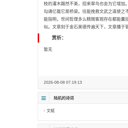
枝的灌木踢然不美，招来翠鸟也会为它增加
勾通亿载它是桥梁。往能挽救文武之道使之
能指明，世间哲理多么精微客观存在都能囊
似。文章刻于金石美德传遍天下，文章播于
赏析：
暂无
2026-08-08 07:19:13
陆机的诗词
文赋