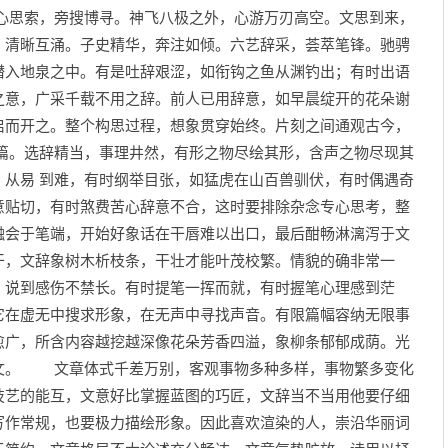
思索，旁搜博寻。神飞八极之外，心游万刃高空。文思到来，
，清晰互涌。子史精华，奔注如倾。六艺辞采，荟萃笔锋。驰骋
潜入地泉之中。有是吐辞艰涩，如衔钩之鱼从渊钓出；有时出语
之意，广采千载不用之辞。前人已用辞意，如早晨绽开的花朵谢
启而开之。整个构思过程，想象贯穿始终。片刻之间通观古今，
。选辞精当，事理井然，有形之物尽绘其形，含声之物尽现其
，从易 到难，有时纲举目张，如猛虎在山百兽驯伏，有时偶遇奇
意贴切，有时煞费苦心辞意不合，这时要排除杂念专心思考，整
融会于笔端，开始好象话在干唇难以出口，最后酣畅淋漓泻于文
干，文辞象树木析枝条，干壮才能叶茂校繁。情貌的确非常一
，说到感伤不禁长。有时提笔一挥而就，有时握笔心理感到茫
它在虚无中搜求形象，在无声中寻找声音。有限篇幅容纳无限事
愈广，所含内容越挖越深像花朵芳香四溢，象柳条郁郁成荫。光
文。 文章体式千差万别，客观事物多种多样，事物繁多变化
技艺的能互，文意好比掌握蓝图的巧匠，文辞当不当用他要仔细
写作常规，也要极力描绘形象。因此喜欢渲染的人，崇沿华丽词