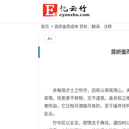
首页
混妍蚩而成体 赏析、翻译、注释
A+
混妍蚩
余每观才士之所作，窃有以得其用心。夫
其情。恒患意不称物，文不逮意。盖非知之
害所由，它日殆可谓曲尽其妙。至于操斧伐
此云。
佇中区以玄览，颐情志于典坟。遵四时以