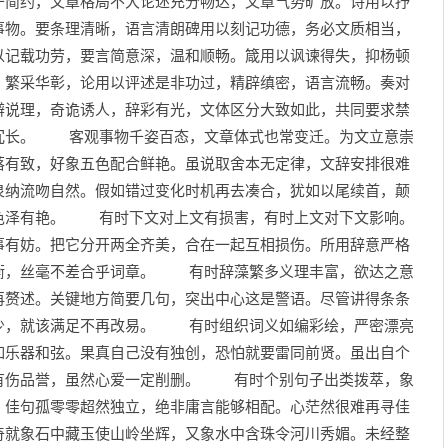
于简约，文章格局不大论述充分畅达，文章气势旷放。诗用以抒
事物。要条理清晰，语言清朗碑用以刻记功德，务必文质相当，
以记载功劳，要言简意深，温和顺畅。箴用以讽谏得失，抑杨顿
，繁采华彰，论用以评述是非功过，精辟缜密，语言流畅。奏对
辨说理，奇诡诱人，辞彩有光，文体区分大致如此，共同要求禁
冗长。 客观事物千姿百态，文章体式也常变迁。为文立意崇
落有致，好象五色配合鲜艳。虽说取舍本无定律，文辞安排很难
泉纳流吻自然。假如错过变化时机再去凑合，犹如以尾续首，颠
色泽有艳。 有时下文对上文有损害，有时上文对下文影响。
事有妨。把它分开两全齐美，合在一起互相损伤。所用辞意严格
衡，丝毫不差合乎词章。 有时辞藻繁多义理丰富，欲达之意
再赘述。关键地方简要几句，突出中心这是警语。尽管讲得条条
少，就该满足不再改易。 有时组织词义如编彩绘，严密漂亮
如乐器和弦。果真自己没有独创，恐怕就要雷同前贤。虽出自个
有伤品誉，虽然心爱一定削删。 有时个别句子出类拨萃，象
，佳句孤零零超然独立，绝非庸言能够相配。心茫然很难再寻佳
奇就象石中藏玉使山岭坐辉，又象水中含珠令河川秀媚。未经整