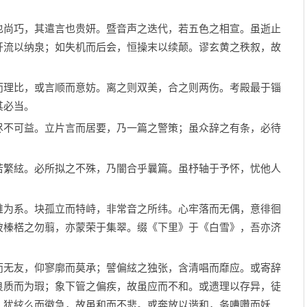
尚巧，其遣言也贵妍。暨音声之迭代，若五色之相宣。虽逝止
开流以纳泉；如失机而后会，恒操末以续颠。谬玄黄之秩叙，故
理比，或言顺而意妨。离之则双美，合之则两伤。考殿最于锱
其必当。
不可益。立片言而居要，乃一篇之警策；虽众辞之有条，必待
繁絃。必所拟之不殊，乃闇合乎曩篇。虽杼轴于予怀，忧他人
为系。块孤立而特峙，非常音之所纬。心牢落而无偶，意徘徊
彼榛楛之勿翦，亦蒙荣于集翠。缀《下里》于《白雪》，吾亦济
无友，仰寥廓而莫承；譬偏絃之独张，含清唱而靡应。或寄辞
良质而为瑕；象下管之偏疾，故虽应而不和。或遗理以存异，徒
；犹絃么而徽急，故虽和而不悲。或奔放以谐和，务嘈囋而妖