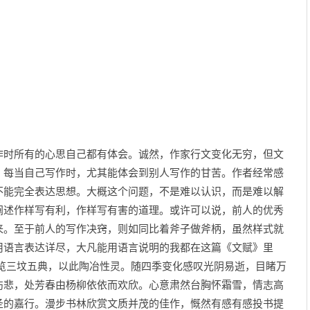
作时所有的心思自己都有体会。诚然，作家行文变化无穷，但文
。每当自己写作时，尤其能体会到别人写作的甘苦。作者经常感
不能完全表达思想。大概这个问题，不是难以认识，而是难以解
阐述作样写有利，作样写有害的道理。或许可以说，前人的优秀
来。至于前人的写作决窍，则如同比着斧子做斧柄，虽然样式就
用语言表达详尽，大凡能用语言说明的我都在这篇《文赋》里
三坟五典，以此陶冶性灵。随四季变化感叹光阴易逝，目睹万
伤悲，处芳春由杨柳依依而欢欣。心意肃然台胸怀霜雪，情志高
圣的嘉行。漫步书林欣赏文质并茂的佳作，慨然有感有感投书提