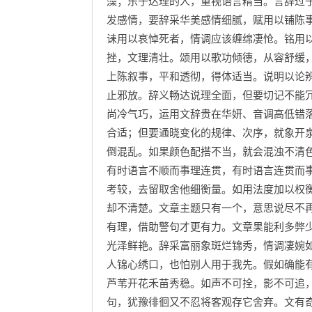
藻；乐于达理的人，重视语言精当。言辞过
发感情，要辞采华美感情细腻，赋用以铺陈
诔用以哀悼死者，情调应该缠绵凄怆。铭用
挫，文理清壮。颂用以歌功倾德，从容舒缓
上陈叙事，平和透彻，得体适当。说明以论
止邪放。辞义畅达说理全面，但要切记不能
尚冷气巧，运用文辞贵在华妍、音调高低错
合适；但要通晓变化的规律、次序，就象开
倒混乱。如果颜色配搭不当，就会混浊不清
有时语言不顺而事理连贯，有时语言连贯而
考较，去留取舍他细衡量。如用法度加以权
却不清楚。文章主题只有一个，意思说尽不
有理，借助警句才更有力。文章果能利多弊
光泽鲜艳。辞采富丽象斑烂锦秀，情调凄婉
人锦心绣口，也怕别人用于我先。假如确能
芦苇开花禾苗秀稳。如声不可拴，影不可追
句，犹豫徘徊又不忍将客观存它舍弃。文有