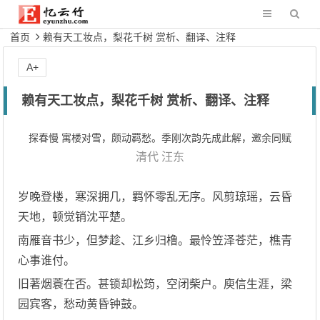
首页
赖有天工妆点，梨花千树 赏析、翻译、注释
A+
赖有天工妆点，梨花千树 赏析、翻译、注释
探春慢 寓楼对雪，颇动羁愁。季刚次韵先成此解，邀余同赋
清代
汪东
岁晚登楼，寒深拥几，羁怀零乱无序。风剪琼瑶，云昏
天地，顿觉销沈平楚。
南雁音书少，但梦趁、江乡归橹。最怜笠泽苍茫，樵青
心事谁付。
旧著烟蓑在否。甚锁却松筠，空闭柴户。庾信生涯，梁
园宾客，愁动黄昏钟鼓。