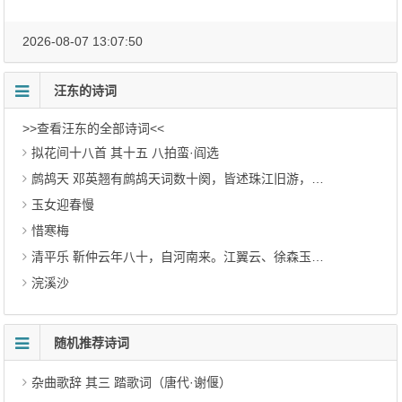
2026-08-07 13:07:50
汪东的诗词
>>查看汪东的全部诗词<<
拟花间十八首 其十五 八拍蛮·阎选
鹧鸪天 邓英翘有鹧鸪天词数十阕，皆述珠江旧游，名之为樱桥绮语。乞题
玉女迎春慢
惜寒梅
清平乐 靳仲云年八十，自河南来。江翼云、徐森玉觞之于锦江楼上，仲云即席索词，为赠
浣溪沙
随机推荐诗词
杂曲歌辞 其三 踏歌词（唐代·谢偃）