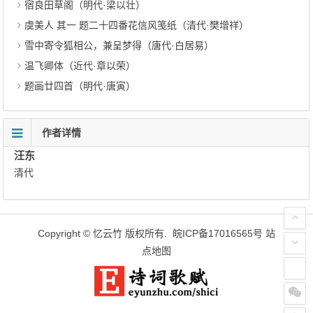
宿良田草阁（明代·梁以壮）
虞美人 其一 题二十四番花信风笺纸（清代·樊增祥）
雪中寄令狐相公，兼呈梦得（唐代·白居易）
温飞卿体（近代·章以荣）
题画廿四首（明代·唐寅）
作者详情
汪东
清代
Copyright ©
忆云竹
版权所有.
皖ICP备17016565号
站
点地图