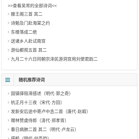
>>查看吴芾的全部诗词<<
滕王阁三首 其二
诗勉及门赴海棠之约
东楼落成二绝
送诸乡人赴试南宫
游仙都观五首 其二
九月二十六日同朝宗泽民游洞宫用刘使君韵二
随机推荐诗词
固镇驿阻滞感述（明代·郭之奇）
杭正月十三夜（宋代·方回）
发新安后途中寄卢中丞二首（唐代·赵嘏）
赠林赞虞侍郎（清代·郑孝胥）
春日病肺二首 其二（明代·卢龙云）
感鹤（明代·何吾驺）