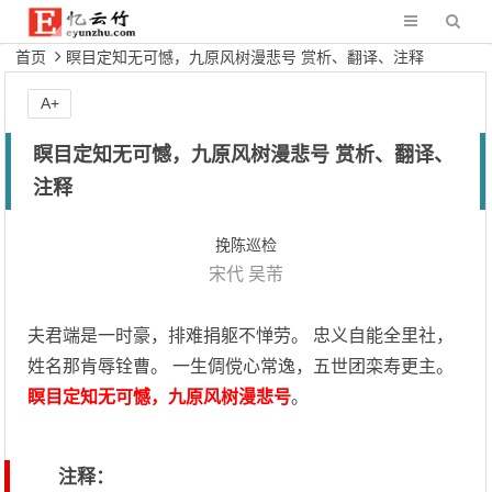
首页
瞑目定知无可憾，九原风树漫悲号 赏析、翻译、注释
A+
瞑目定知无可憾，九原风树漫悲号 赏析、翻译、
注释
挽陈巡检
宋代
吴芾
夫君端是一时豪，排难捐躯不惮劳。 忠义自能全里社，
姓名那肯辱铨曹。 一生倜傥心常逸，五世团栾寿更主。
瞑目定知无可憾，九原风树漫悲号
。
注释：