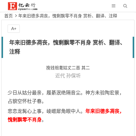
首页
年来旧德多凋丧，愧剩飘零不肖身 赏析、翻译、注释
A+
年来旧德多凋丧，愧剩飘零不肖身 赏析、翻译、
注释
挽钱祖耄姑丈二首 其二
近代
孙保圻
少日从姑分最亲，履綦泯绝隔音尘。神方未验陶宏景，
占貌空怀杜子春。
悲恋龙髯心上事，崚嶒犀角眼中人。
年来旧德多凋丧，
愧剩飘零不肖身
。