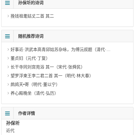
孙保圻的诗词
挽钱祖耄姑丈二首 其二
随机推荐诗词
好事近·洪武本高青邱姑苏杂咏，为傅沅叔题（清代·吴昌绶）
董贞妇（元代·丁复）
长干寺同刘宫苑浴 其一（宋代·张舜民）
望罗浮柬王李二君二首 其一（明代·林大春）
鹧鸪天•寄（明代·董以宁）
养心殿晚坐（清代·弘历）
作者详情
孙保圻
近代