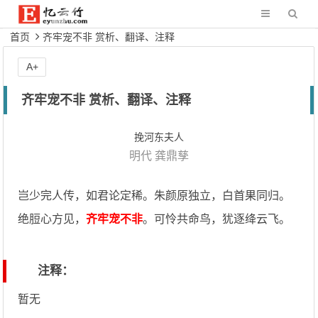
首页
齐牢宠不非 赏析、翻译、注释
A+
齐牢宠不非 赏析、翻译、注释
挽河东夫人
明代
龚鼎孳
岂少完人传，如君论定稀。朱颜原独立，白首果同归。
绝脰心方见，
齐牢宠不非
。可怜共命鸟，犹逐绛云飞。
注释：
暂无