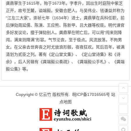
龚鼎孳生于1615年，殆于1673年。字孝升，因出生时庭院中紫芝
正开，故号芝麓，谥端毅。安徽合肥人。与吴伟业、钱谦益并称为
“江左三大家”。崇祯七年（1634年）进士，龚鼎孳在兵科任职，前
后弹劾周延儒、陈演、王应熊、陈新甲、吕大器等权臣。明代谏官
多好发议论，擅于弹劾别人。龚鼎孳在明亡后，可以用“闯来则降
闯，满来则降满”形容。气节沦丧，至于极点。风流放荡，不拘男
女。在父亲去世奔丧之时尤放浪形骸，夜夜狂欢。死后百年，被满
清划为贰臣之列。著有《定山堂文集》、《定山堂诗集》和《诗
余》，后人另辑有《龚端毅公奏疏》、《龚端毅公手札》、《龚端
毅公集》等。
Copyright ©
忆云竹
版权所有.
皖ICP备17016565号
站
点地图