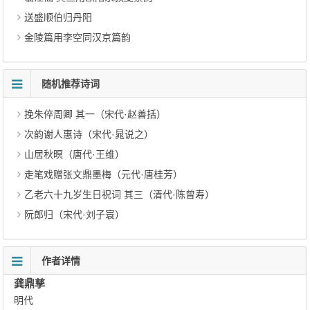
送盛顺伯归丹阳
金陵篇用李空同汉京篇韵
随机推荐诗词
挽朱倅周卿 其一（宋代·赵善括）
次韵谢人惠诗（宋代·晁说之）
山居秋暝（唐代·王维）
走笔戏赠张文鼎墨梅（元代·唐桂芳）
乙老六十九岁生日祝词 其三（清代·陈曾寿）
阮郎归（宋代·刘子寰）
作者详情
龚鼎孳
明代