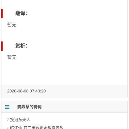
翻译：
暂无
赏析：
暂无
2026-08-08 07:43:20
龚鼎孳的诗词
挽河东夫人
临江仙 其三用欧阳永叔夏景韵