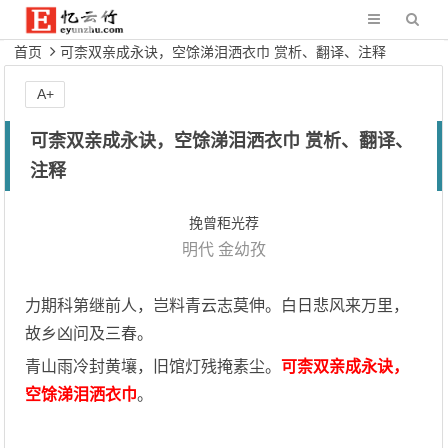
首页
可柰双亲成永诀，空馀涕泪洒衣巾 赏析、翻译、注释
A+
可柰双亲成永诀，空馀涕泪洒衣巾 赏析、翻译、
注释
挽曾秬光荐
明代
金幼孜
力期科第继前人，岂料青云志莫伸。白日悲风来万里，
故乡凶问及三春。
青山雨冷封黄壤，旧馆灯残掩素尘。
可柰双亲成永诀，
空馀涕泪洒衣巾
。