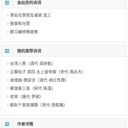
金幼孜的诗词
寄伯兄季质及诸弟 其三
挽曾秬光荐
题习编修梅坡卷
随机推荐诗词
台湾八景（清代·高拱乾）
立春帖子 其四 太上皇帝阁（宋代·周必大）
金缕曲·赠梁汾（清代·纳兰性德）
紫瑞香三首（宋代·陈藻）
老将（唐代·罗邺）
题赵千里夜潮图（宋代·周假庵）
作者详情