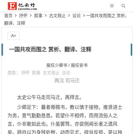
首页
抒怀
叙事
古文观止
议论
一国共攻而围之 赏析、
翻译、注释
A+
一国共攻而围之 赏析、翻译、注释
报任少卿书 / 报任安书
类型：
抒怀
叙事
古文观止
议论
两汉
司马迁
太史公牛马走司马迁，再拜言。
少卿足下：曩者辱赐书，教以慎于接物，推贤进士
为务，意气勤勤恳恳。若望仆不相师，而用流俗人之
言，仆非敢如此也。仆虽罢驽，亦尝侧闻长者之遗风
矣。顾自以为身残处秽，动而见尤，欲益反损，是以独