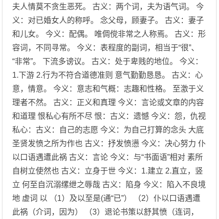
夫人情莫不贪生恶死。 古义：两个词，夫为语气词。 今
义：对已婚女人的称呼。 念父母，顾妻子。 古义：妻子
和儿女。 今义：配偶。 唯倜傥非常之人称焉。 古义：形
容词，不同寻常。 今义：表程度的副词，相当于“很”、
“非常”。 下流多谤议。 古义：处于卑贱的地位。 今义：
1.下游 2.行为不符合道德准则 意气勤勤恳恳。 古义：心
意，情意。 今义：意志和气概：志趣和性格。 至激于义
理者不然。 古义：正义和真理 今义：言论或文章的内容
和道理 恨私心有所不尽 恨：古义：遗憾 今义：怨，仇视
私心：古义：自己的志愿 今义：为自己打算的念头 大底
圣贤发愤之所为作也 古义：抒发愤懑 今义：决心努力 仆
以口语遇遭此祸 古义：言论 今义：与“书面语”相对 素所
自树立使然也 古义：立身于世 今义：1.建立 2.直立，竖
立 何至自沉溺缧绁之辱哉 古义：陷身 今义：陷入不良境
地 虚词 以 （1）及以至是(通“已”） （2）仆以口语遇遭
此祸（介词，因为） （3）退论书策以舒其愤（连词，