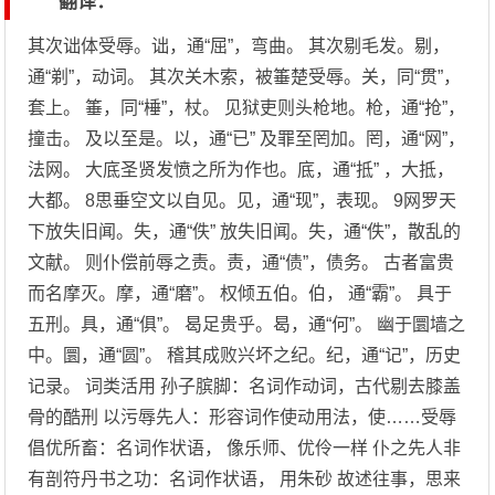
翻译：
其次诎体受辱。诎，通“屈”，弯曲。 其次剔毛发。剔，
通“剃”，动词。 其次关木索，被箠楚受辱。关，同“贯”，
套上。 箠，同“棰”，杖。 见狱吏则头枪地。枪，通“抢”，
撞击。 及以至是。以，通“已” 及罪至罔加。罔，通“网”，
法网。 大底圣贤发愤之所为作也。底，通“抵” ，大抵，
大都。 8思垂空文以自见。见，通“现”，表现。 9网罗天
下放失旧闻。失，通“佚” 放失旧闻。失，通“佚”，散乱的
文献。 则仆偿前辱之责。责，通“债”，债务。 古者富贵
而名摩灭。摩，通“磨”。 权倾五伯。伯， 通“霸”。 具于
五刑。具，通“俱”。 曷足贵乎。曷，通“何”。 幽于圜墙之
中。圜，通“圆”。 稽其成败兴坏之纪。纪，通“记”，历史
记录。 词类活用 孙子膑脚：名词作动词，古代剔去膝盖
骨的酷刑 以污辱先人：形容词作使动用法，使……受辱
倡优所畜：名词作状语， 像乐师、优伶一样 仆之先人非
有剖符丹书之功：名词作状语， 用朱砂 故述往事，思来