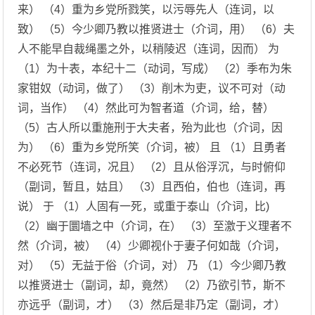
来） （4）重为乡党所戮笑，以污辱先人（连词，以
致） （5）今少卿乃教以推贤进士（介词，用） （6）夫
人不能早自裁绳墨之外，以稍陵迟（连词，因而） 为
（1）为十表，本纪十二（动词，写成） （2）季布为朱
家钳奴（动词，做了） （3）削木为吏，议不可对（动
词，当作） （4）然此可为智者道（介词，给，替）
（5）古人所以重施刑于大夫者，殆为此也（介词，因
为） （6）重为乡党所笑（介词，被） 且 （1）且勇者
不必死节（连词，况且） （2）且从俗浮沉，与时俯仰
（副词，暂且，姑且） （3）且西伯，伯也（连词，再
说） 于 （1）人固有一死，或重于泰山（介词，比)
（2）幽于圜墙之中（介词，在） （3）至激于义理者不
然（介词，被） （4）少卿视仆于妻子何如哉（介词，
对） （5）无益于俗（介词，对） 乃 （1）今少卿乃教
以推贤进士（副词，却，竟然） （2）乃欲引节，斯不
亦远乎（副词，才） （3）然后是非乃定（副词，才）