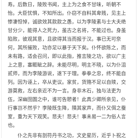
寿。后数日，陵败书闻，主上为之食不甘味，听朝不
怡。大臣忧惧，不知所出。仆窃不自料其卑贱，见主上
惨凄怛悼，诚欲效其款款之愚，以为李陵素与士大夫绝
甘分少，能得人之死力，虽古之名将，不能过也。身虽
陷败，彼观其意，且欲得其当而报于汉。事已无可奈
何，其所摧败，功亦足以暴于天下矣。仆怀欲陈之，而
未有路，适会召问，即以此指，推言陵之功，欲以广主
上之意，塞睚眦之辞。未能尽明，明主不晓，以为仆沮
贰师，而为李陵游说，遂下于理。拳拳之忠，终不能自
列。因为诬上，卒从吏议。家贫，货赂不足以自赎，交
游莫救，左右亲近不为一言。身非木石，独与法吏为
伍，深幽囹圄之中，谁可告愬者！此真少卿所亲见，仆
行事岂不然乎？李陵既生降，隤其家声，而仆又佴之蚕
室，重为天下观笑。悲夫！悲夫！事未易一二为俗人言
也。
仆之先非有剖符丹书之功，文史星历，近乎卜祝之