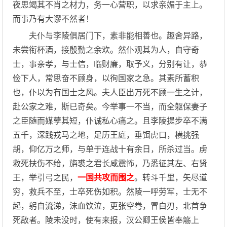
夜思竭其不肖之材力，务一心营职，以求亲媚于主上。
而事乃有大谬不然者！
夫仆与李陵俱居门下，素非能相善也。趣舍异路，
未尝衔杯酒，接殷勤之余欢。然仆观其为人，自守奇
士，事亲孝，与士信，临财廉，取予义，分别有让，恭
俭下人，常思奋不顾身，以徇国家之急。其素所蓄积
也，仆以为有国士之风。夫人臣出万死不顾一生之计，
赴公家之难，斯已奇矣。今举事一不当，而全躯保妻子
之臣随而媒孽其短，仆诚私心痛之。且李陵提步卒不满
五千，深践戎马之地，足历王庭，垂饵虎口，横挑强
胡，仰亿万之师，与单于连战十有余日，所杀过当。虏
救死扶伤不给，旃裘之君长咸震怖，乃悉征其左、右贤
王，举引弓之民，
一国共攻而围之
。转斗千里，矢尽道
穷，救兵不至，士卒死伤如积。然陵一呼劳军，士无不
起，躬自流涕，沬血饮泣，更张空弮，冒白刃，北首争
死敌者。陵未没时，使有来报，汉公卿王侯皆奉觞上