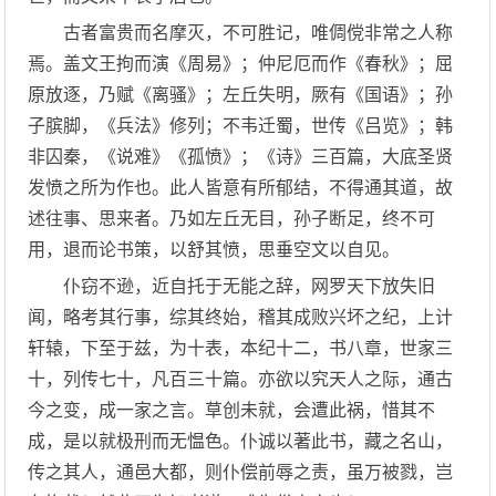
古者富贵而名摩灭，不可胜记，唯倜傥非常之人称
焉。盖文王拘而演《周易》；仲尼厄而作《春秋》；屈
原放逐，乃赋《离骚》；左丘失明，厥有《国语》；孙
子膑脚，《兵法》修列；不韦迁蜀，世传《吕览》；韩
非囚秦，《说难》《孤愤》；《诗》三百篇，大底圣贤
发愤之所为作也。此人皆意有所郁结，不得通其道，故
述往事、思来者。乃如左丘无目，孙子断足，终不可
用，退而论书策，以舒其愤，思垂空文以自见。
仆窃不逊，近自托于无能之辞，网罗天下放失旧
闻，略考其行事，综其终始，稽其成败兴坏之纪，上计
轩辕，下至于兹，为十表，本纪十二，书八章，世家三
十，列传七十，凡百三十篇。亦欲以究天人之际，通古
今之变，成一家之言。草创未就，会遭此祸，惜其不
成，是以就极刑而无愠色。仆诚以著此书，藏之名山，
传之其人，通邑大都，则仆偿前辱之责，虽万被戮，岂