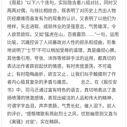
《周易》”以下八个迭句，实际隐含着八组对比，同时又
两两对偶，与排比相结合，既表明了对历史上杰出人物
历经磨难而奋发有为的现象的认识，又表明了以他们为
榜样，矢志进取、成就伟业的坚强意志，气势雄浑，令
人欲悲欲叹。又如“猛虎在山，百兽震恐……”一句，运用
比喻，沉痛控诉了人间暴政对人性的扼杀和扭曲，形象
地说明了“士节”不可以稍加受辱的道理，真是痛彻心脾。
其他像引用、夸张、讳饰等修辞手法的运用，都真切的
表达出作者跌宕起伏的情感，有时奔放激荡，不可遏
止；有时隐晦曲折，欲言又止，让我们似乎触摸到了作
者内心极其复杂的矛盾与痛苦。 总之，在《报任安
书》中，司马迁通过富有特色的语言，真切地表达了激
扬喷薄的愤激感情，表现出峻洁的人品和伟大的精神，
可谓字字血泪，声声衷肠，气贯长虹，催人泪下。前人
的评价，“感慨啸歌有燕赵烈士之风，忧愁幽思则又直与
《离骚》对垒”，实在精辟。