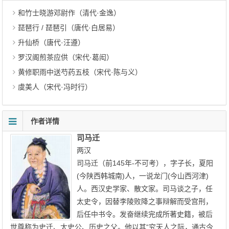
和竹士晓游邓尉作（清代·金逸）
琵琶行 / 琵琶引（唐代·白居易）
升仙桥（唐代·汪遵）
罗汉阁煎茶应供（宋代·葛闳）
黄修职雨中送芍药五枝（宋代·陈与义）
虞美人（宋代·冯时行）
作者详情
司马迁
两汉
司马迁（前145年-不可考），字子长，夏阳
(今陕西韩城南)人，一说龙门(今山西河津)
人。西汉史学家、散文家。司马谈之子，任
太史令，因替李陵败降之事辩解而受宫刑，
后任中书令。发奋继续完成所著史籍，被后
世尊称为史迁、太史公、历史之父。他以其“究天人之际，通古今