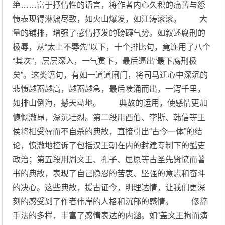
绝……富于抒情性的语言，将作者内心久积的痛苦与怨
愤表现得淋漓尽致，如火山爆发，如江涛滚滚。 大
量的铺排，增强了感情抒发的磅礴气势。如叙述腐刑的
极辱，从“太上不辱先”以下，十个排比句，竟连用了八个
“其次”，层层深入，一气贯下，最后逼出“最下腐刑极
矣”。这类语句，有如一道道闸门，将司马迁心中深沉的
悲愤越蓄越高，越蓄越急，最后喷涌而出，一泻千里，
如排山倒海，撼天动地。 典故的运用，使感情更加
慷慨激昂，深沉壮烈。第二段用西伯、李斯、韩信等王
侯将相受辱而不自杀的典故，直接引出“古今一体”的结
论，愤激地控诉了包括汉王朝在内的封建专制下的酷吏
政治；第五段用周文王、孔子、屈原等古圣先贤愤而著
书的典故，表现了自己隐忍的苦衷、坚强的意志和奋斗
的决心。这些典故，援古证今，明理达情，让我们更深
刻的感受到了作者伟岸的人格和沉郁的感情。 修辞
手法的多样，丰富了感情表达的内涵。如“盖文王拘而演