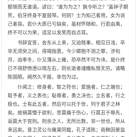
郁悒而无谁语。谚曰：“谁为为之？孰令听之？”盖钟子期
死，伯牙终身不复鼓琴。何则？士为知己者用，女为说
己者容。若仆大质已亏缺矣，虽材怀随和，行若由夷，
终不可以为荣，适足以发笑而自点耳。
书辞宜答，会东从上来，又迫贱事，相见日浅，卒
卒无须臾之间，得竭指意。今少卿抱不测之罪，涉旬
月，迫季冬，仆又薄从上雍，恐卒然不可为讳，是仆终
已不得舒愤懑以晓左右，则长逝者魂魄私恨无穷。请略
陈固陋。阙然久不报，幸勿为过。
仆闻之：修身者，智之符也；爱施者，仁之端也；
取予者，义之表也；耻辱者，勇之决也；立名者，行之
极也。士有此五者，然后可以托于世，列于君子之林
矣。故祸莫憯于欲利，悲莫痛于伤心，行莫丑于辱先，
诟莫大于宫刑。刑余之人，无所比数，非一世也，所从
来远矣。昔卫灵公与雍渠同载，孔子适陈；商鞅因景监