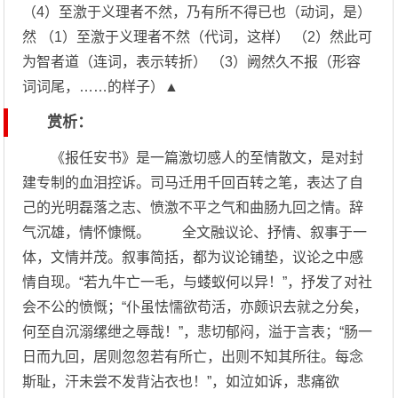
（4）至激于义理者不然，乃有所不得已也（动词，是）
然 （1）至激于义理者不然（代词，这样） （2）然此可
为智者道（连词，表示转折） （3）阙然久不报（形容
词词尾，……的样子）▲
赏析：
《报任安书》是一篇激切感人的至情散文，是对封
建专制的血泪控诉。司马迁用千回百转之笔，表达了自
己的光明磊落之志、愤激不平之气和曲肠九回之情。辞
气沉雄，情怀慷慨。 全文融议论、抒情、叙事于一
体，文情并茂。叙事简括，都为议论铺垫，议论之中感
情自现。“若九牛亡一毛，与蝼蚁何以异！”，抒发了对社
会不公的愤慨；“仆虽怯懦欲苟活，亦颇识去就之分矣，
何至自沉溺缧绁之辱哉！”，悲切郁闷，溢于言表；“肠一
日而九回，居则忽忽若有所亡，出则不知其所往。每念
斯耻，汗未尝不发背沾衣也！”，如泣如诉，悲痛欲