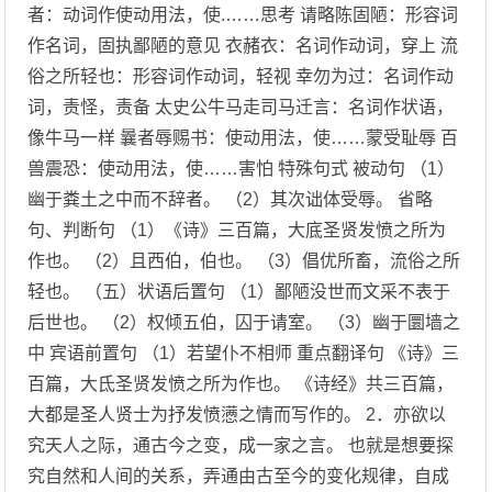
者：动词作使动用法，使.……思考 请略陈固陋：形容词
作名词，固执鄙陋的意见 衣赭衣：名词作动词，穿上 流
俗之所轻也：形容词作动词，轻视 幸勿为过：名词作动
词，责怪，责备 太史公牛马走司马迁言：名词作状语，
像牛马一样 曩者辱赐书：使动用法，使……蒙受耻辱 百
兽震恐：使动用法，使……害怕 特殊句式 被动句 （1）
幽于粪土之中而不辞者。 （2）其次诎体受辱。 省略
句、判断句 （1）《诗》三百篇，大底圣贤发愤之所为
作也。 （2）且西伯，伯也。 （3）倡优所畜，流俗之所
轻也。 （五）状语后置句 （1）鄙陋没世而文采不表于
后世也。 （2）权倾五伯，囚于请室。 （3）幽于圜墙之
中 宾语前置句 （1）若望仆不相师 重点翻译句 《诗》三
百篇，大氐圣贤发愤之所为作也。 《诗经》共三百篇，
大都是圣人贤士为抒发愤懑之情而写作的。 2．亦欲以
究天人之际，通古今之变，成一家之言。 也就是想要探
究自然和人间的关系，弄通由古至今的变化规律，自成