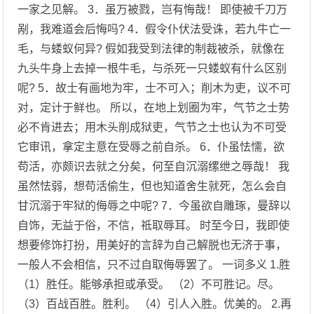
一家之见解。 3．虽万被戮，岂有悔哉！ 即使被千刀万
剐，我难道会后悔吗? 4．假令仆伏法受诛，若九牛亡一
毛，与蝼蚁何异? 假如我受到法律的制裁被杀，就像在
九头牛身上去掉一根牛毛，与杀死一只蝼蚁有什么区别
呢? 5．故士有画地为牢，士不可入；削木为吏，议不可
对，定计于鲜也。 所以，在地上划圈为牢，气节之士势
必不肯进去；用木头削成狱吏，气节之士也认为不可受
它审讯，拿定主意在受辱之前自杀。 6．仆虽怯懦，欲
苟活，亦颇识去就之分矣，何至自沉溺缧绁之辱哉！ 我
虽然怯弱，想苟活偷生，但也知道舍生就死，怎么会自
甘沉溺于牢狱的侮辱之中呢? 7．今虽欲自雕琢，曼辞以
自饰，无益于俗，不信，祗取辱耳。 时至今日，我即使
想要修饰打扮，用美好的言辞为自己解脱也无济于事，
一般人不会相信，只不过自取侮辱罢了。 一词多义 1.胜
（1）胜任。能够承担或承受。 （2）不可胜记。尽。
（3）百战百胜。胜利。 （4）引人入胜。优美的。 2.再