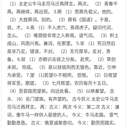
（1）太史公牛马走司马迁再拜言。两次。 （2）青春不
再。再继续，再出现。 3.厥 （1）思厥先祖父。他的。
（2）大放厥词。别的。 （3）厥有《国语》。于是，
就，才。 4.焉 （1）不入虎穴，焉得虎子。疑问代词，
怎么。 （2）唯倜傥非常之人称焉。语气词。 （3）积土
成山，风雨兴焉。兼词，在那里。 5.非 （1）死日然后
是非乃定。错误，不对。 （2）无可厚非。反对，责
备。 6.就 （1）亦颇识去就之分矣。 赴死。 （2）草创
未就。 完成。 （3）是以就极刑而无愠色。靠近，引申
为承受。 7.望 （1)若望仆不相师。 怨恨。 （2）日夜望
将军至。期望。 （3）七月既望。农历每月十五日。
（4）吾尝跂而望矣。向远处看。 （5）以绝秦望。 念
头. （6）名门望族。有声望的。 古今异义 太史公牛马走
司马迁再拜言。 再：古义：两次 今义：第二次 古义：谦
词，像牛马一样供人驱使的人。 今义：牛马走路。 意气
勤勤恳恳。 古义：情意诚挚恳切。 今义：勤劳而踏实。