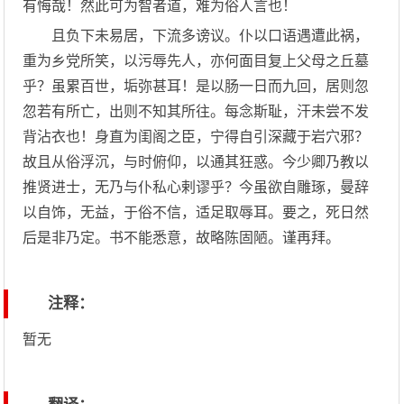
有悔哉！然此可为智者道，难为俗人言也！
且负下未易居，下流多谤议。仆以口语遇遭此祸，
重为乡党所笑，以污辱先人，亦何面目复上父母之丘墓
乎？虽累百世，垢弥甚耳！是以肠一日而九回，居则忽
忽若有所亡，出则不知其所往。每念斯耻，汗未尝不发
背沾衣也！身直为闺阁之臣，宁得自引深藏于岩穴邪？
故且从俗浮沉，与时俯仰，以通其狂惑。今少卿乃教以
推贤进士，无乃与仆私心剌谬乎？今虽欲自雕琢，曼辞
以自饰，无益，于俗不信，适足取辱耳。要之，死日然
后是非乃定。书不能悉意，故略陈固陋。谨再拜。
注释：
暂无