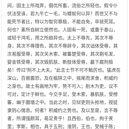
间，固主上所戏弄，倡优所畜，流俗之所轻也。假令仆
伏法受诛，若九牛亡一毛，与蝼蚁何以异？而世又不与
能死节者比，特以为智穷罪极，不能自免，卒就死耳。
何也？素所自树立使然也。人固有一死，或重于泰山，
或轻于鸿毛，用之所趋异也。太上不辱先，其次不辱
身，其次不辱理色，其次不辱辞令，其次诎体受辱，其
次易服受辱，其次关木索、被箠楚受辱，其次剔毛发、
婴金铁受辱，其次毁肌肤、断肢体受辱，最下腐刑极
矣！传曰“刑不上大夫。”此言士节不可不勉厉也。猛虎在
深山，百兽震恐，及在槛阱之中，摇尾而求食，积威约
之渐也。故士有画地为牢，势不可入；削木为吏，议不
可对，定计于鲜也。今交手足，受木索，暴肌肤，受榜
箠，幽于圜墙之中。当此之时，见狱吏则头抢地，视徒
隶则心惕息。何者？积威约之势也。及以至是，言不辱
者，所谓强颜耳，曷足贵乎！且西伯，伯也，拘于羑
里；李斯，相也，具于五刑；淮阴，王也，受械于陈；