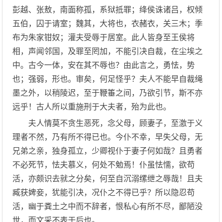
彭越、张敖，南面称孤，系狱抵罪；绛侯诛诸吕，权倾
五伯，囚于请室；魏其，大将也，衣赭衣，关三木；季
布为朱家钳奴；灌夫受辱于居室。此人皆身至王侯将
相，声闻邻国，及罪至罔加，不能引决自裁，在尘埃之
中。古今一体，安在其不辱也？由此言之，勇怯，势
也；强弱，形也。审矣，何足怪乎？夫人不能早自裁绳
墨之外，以稍陵迟，至于鞭箠之间，乃欲引节，斯不亦
远乎！古人所以重施刑于大夫者，殆为此也。
夫人情莫不贪生恶死，念父母，顾妻子，至激于义
理者不然，乃有所不得已也。今仆不幸，早失父母，无
兄弟之亲，独身孤立，少卿视仆于妻子何如哉？且勇者
不必死节，怯夫慕义，何处不勉焉！仆虽怯懦，欲苟
活，亦颇识去就之分矣，何至自沉溺缧绁之辱哉！且夫
臧获婢妾，犹能引决，况仆之不得已乎？所以隐忍苟
活，幽于粪土之中而不辞者，恨私心有所不尽，鄙陋没
世，而文采不表于后也。