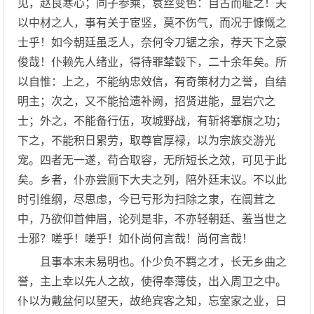
见，赵良寒心；同子参乘，袁丝变色：自古而耻之！夫
以中材之人，事有关于宦竖，莫不伤气，而况于慷慨之
士乎！如今朝廷虽乏人，奈何令刀锯之余，荐天下之豪
俊哉！仆赖先人绪业，得待罪辇毂下，二十余年矣。所
以自惟：上之，不能纳忠效信，有奇策材力之誉，自结
明主；次之，又不能拾遗补阙，招贤进能，显岩穴之
士；外之，不能备行伍，攻城野战，有斩将搴旗之功；
下之，不能积日累劳，取尊官厚禄，以为宗族交游光
宠。四者无一遂，苟合取容，无所短长之效，可见于此
矣。乡者，仆亦尝厕下大夫之列，陪外廷末议。不以此
时引维纲，尽思虑，今已亏形为扫除之隶，在阘茸之
中，乃欲仰首伸眉，论列是非，不亦轻朝廷、羞当世之
士邪？嗟乎！嗟乎！如仆尚何言哉！尚何言哉！
且事本末未易明也。仆少负不羁之才，长无乡曲之
誉，主上幸以先人之故，使得奉薄伎，出入周卫之中。
仆以为戴盆何以望天，故绝宾客之知，忘室家之业，日