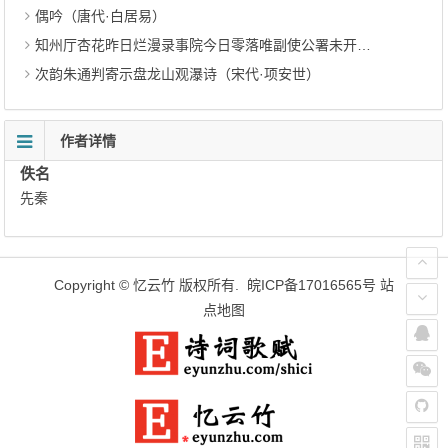
偶吟（唐代·白居易）
知州厅杏花昨日烂漫录事院今日零落唯副使公署未开戏题二韵（宋代·王禹称）
次韵朱通判寄示盘龙山观瀑诗（宋代·项安世）
作者详情
佚名
先秦
Copyright ©
忆云竹
版权所有.
皖ICP备17016565号
站
点地图