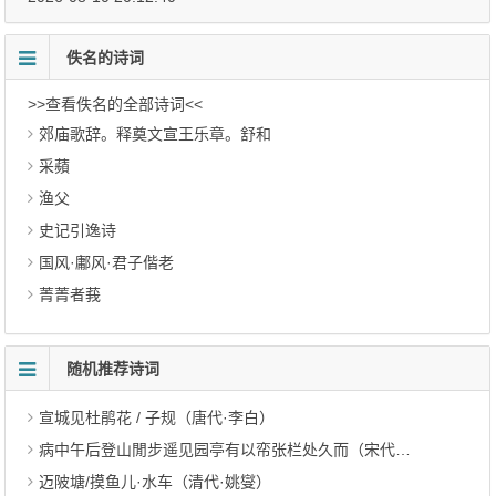
佚名的诗词
>>查看佚名的全部诗词<<
郊庙歌辞。释奠文宣王乐章。舒和
采蘋
渔父
史记引逸诗
国风·鄘风·君子偕老
菁菁者莪
随机推荐诗词
宣城见杜鹃花 / 子规（唐代·李白）
病中午后登山閒步遥见园亭有以帟张栏处久而（宋代·岳珂）
迈陂塘/摸鱼儿·水车（清代·姚燮）