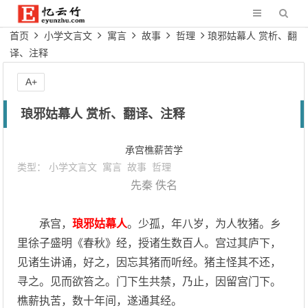
首页
小学文言文
寓言
故事
哲理
琅邪姑幕人 赏析、翻
译、注释
A+
琅邪姑幕人 赏析、翻译、注释
承宫樵薪苦学
类型：
小学文言文
寓言
故事
哲理
先秦
佚名
承宫，
琅邪姑幕人
。少孤，年八岁，为人牧猪。乡
里徐子盛明《春秋》经，授诸生数百人。宫过其庐下，
见诸生讲诵，好之，因忘其猪而听经。猪主怪其不还，
寻之。见而欲笞之。门下生共禁，乃止，因留宫门下。
樵薪执苦，数十年间，遂通其经。