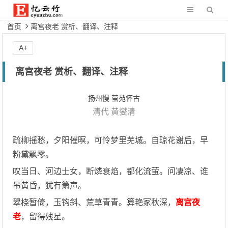
首页
离宫夜老 赏析、翻译、注释
A+
离宫夜老 赏析、翻译、注释
扬州慢 萤苑怀古
清代
黄燮清
疏柳摇愁，夕阳催暝，可怜梦里芜城。自琼花谢后，早
粉黛飘零。
叹当日、河边士女，断燐衰焰，都化流萤。问凄凉、谁
吊黄昏，犹有箫声。
翠桡暂倚，玉钩斜、荒草青青。算艳冢秋深，
离宫夜
老
，留得残星。