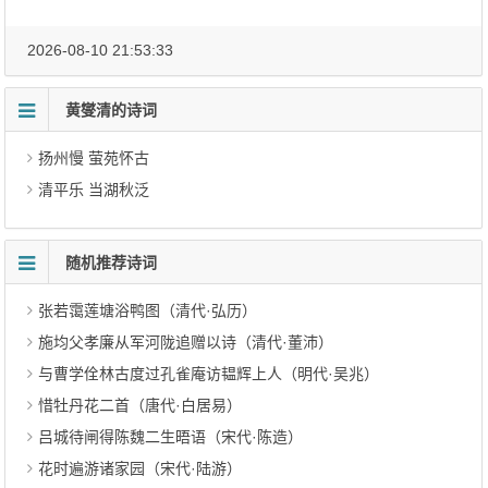
2026-08-10 21:53:33
黄燮清的诗词
扬州慢 萤苑怀古
清平乐 当湖秋泛
随机推荐诗词
张若霭莲塘浴鸭图（清代·弘历）
施均父孝廉从军河陇追赠以诗（清代·董沛）
与曹学佺林古度过孔雀庵访韫辉上人（明代·吴兆）
惜牡丹花二首（唐代·白居易）
吕城待闸得陈魏二生晤语（宋代·陈造）
花时遍游诸家园（宋代·陆游）