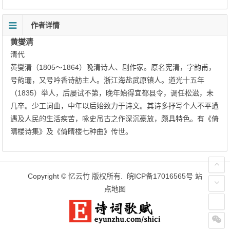
作者详情
黄燮清
清代
黄燮清（1805～1864）晚清诗人、剧作家。原名宪清，字韵甫，
号韵珊，又号吟香诗舫主人。浙江海盐武原镇人。道光十五年
（1835）举人，后屡试不第，晚年始得宜都县令，调任松滋，未
几卒。少工词曲，中年以后始致力于诗文。其诗多抒写个人不平遭
遇及人民的生活疾苦，咏史吊古之作深沉豪放，颇具特色。有《倚
晴楼诗集》及《倚睛楼七种曲》传世。
Copyright ©
忆云竹
版权所有.
皖ICP备17016565号
站
点地图