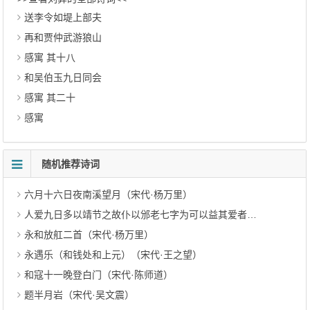
送李令如堤上部夫
再和贾仲武游狼山
感寓 其十八
和吴伯玉九日同会
感寓 其二十
感寓
随机推荐诗词
六月十六日夜南溪望月（宋代·杨万里）
人爱九日多以靖节之故仆以邠老七字为可以益其爱者且连日不雨即风尤觉此句妙处赋诗八韵（宋代·赵蕃）
永和放舡二首（宋代·杨万里）
永遇乐（和钱处和上元）（宋代·王之望）
和寇十一晚登白门（宋代·陈师道）
题半月岩（宋代·吴文震）