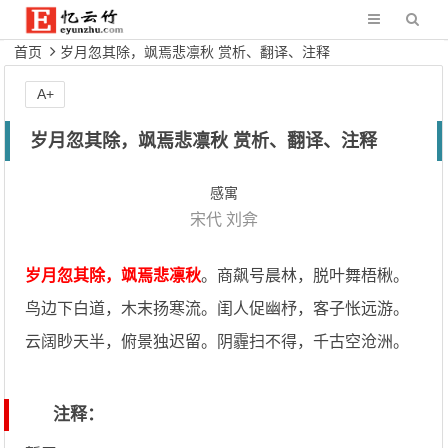
首页
岁月忽其除，飒焉悲凛秋 赏析、翻译、注释
A+
岁月忽其除，飒焉悲凛秋 赏析、翻译、注释
感寓
宋代
刘弇
岁月忽其除，飒焉悲凛秋
。商飙号晨林，脱叶舞梧楸。
鸟边下白道，木末扬寒流。闺人促幽杼，客子怅远游。
云阔眇天半，俯景独迟留。阴霾扫不得，千古空沧洲。
注释：