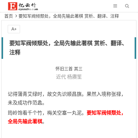
首页
要知军阀倾颓处，全局先输此著棋 赏析、翻译、注释
A+
要知军阀倾颓处，全局先输此著棋 赏析、翻译、
注释
怀旧三首 其三
近代
杨赓笙
记得蒲青艾绿时，故交先识顺昌旗。果然入境称张禄，
未及成功作范蠡。
筠岭饱看千个竹，梅关空塞一丸泥。
要知军阀倾颓处，
全局先输此著棋
。