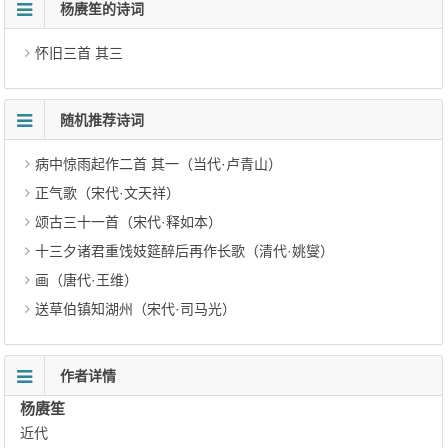
杨赓笙的诗词
怀旧三首 其三
随机推荐诗词
病中惊雨起作二首 其一（当代·卢青山）
正气歌（宋代·文天祥）
颂古三十一首（宋代·释如本）
十三夕诸君重饯妓筵醉后再作长歌（清代·姚燮）
画（唐代·王维）
送草伯镇知湖州（宋代·司马光）
作者详情
杨赓笙
近代