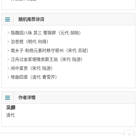
随机推荐诗词
隐趣园八咏 其三 蜀锦屏（元代·胡助）
泊苍梧（明代·何绛）
南乡子·和杨元素时移守密州（宋代·苏轼）
泛舟过金家埂赠卖薪王翁（宋代·陆游）
闲中富贵（宋代·陆游）
琴曲四章（清代·曹雪芹）
作者详情
吴麟
清代