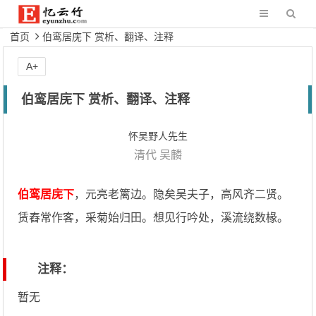
首页
伯鸾居庑下 赏析、翻译、注释
A+
伯鸾居庑下 赏析、翻译、注释
怀吴野人先生
清代
吴麟
伯鸾居庑下
，元亮老篱边。隐矣吴夫子，高风齐二贤。
赁舂常作客，采菊始归田。想见行吟处，溪流绕数椽。
注释：
暂无