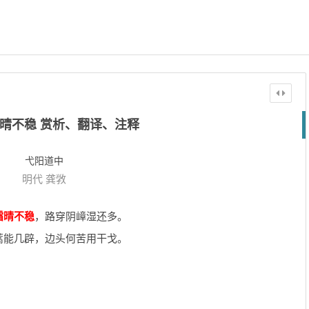
晴不稳 赏析、翻译、注释
弋阳道中
明代
龚敩
霜晴不稳
，路穿阴嶂湿还多。
蒿能几辟，边头何苦用干戈。