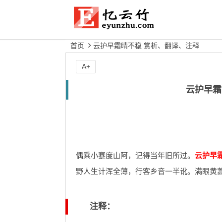
首页
云护早霜晴不稳 赏析、翻译、注释
A+
云护早霜
偶乘小蹇度山阿，记得当年旧所过。
云护早
野人生计浑全薄，行客乡音一半讹。满眼黄
注释：