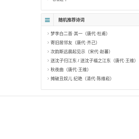
随机推荐诗词
梦李白二首·其一（唐代·杜甫）
寄旧居邻友（唐代·齐己）
次韵斯远晨起见示（宋代·赵蕃）
送沈子归江东 / 送沈子福之江东（唐代·王维）
秋夜曲（唐代·王维）
摊破丑奴儿 纪艳（清代·陈维崧）