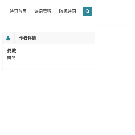
诗词首页
诗词竞猜
随机诗词
作者详情
龚敩
明代