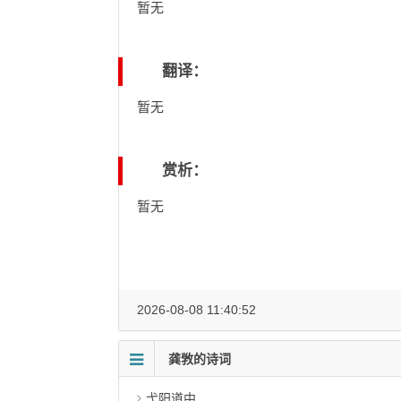
暂无
翻译：
暂无
赏析：
暂无
2026-08-08 11:40:52
龚敩的诗词
弋阳道中