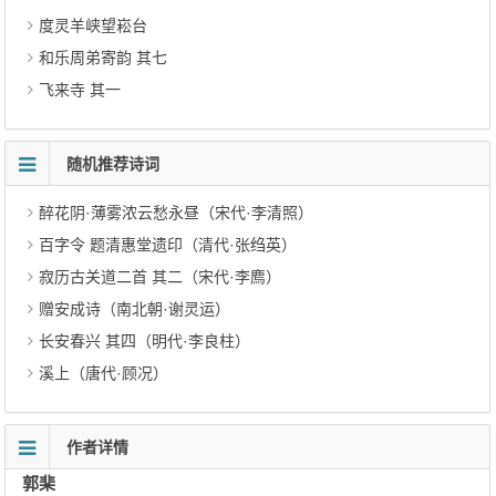
度灵羊峡望崧台
和乐周弟寄韵 其七
飞来寺 其一
随机推荐诗词
醉花阴·薄雾浓云愁永昼（宋代·李清照）
百字令 题清惠堂遗印（清代·张绉英）
寂历古关道二首 其二（宋代·李廌）
赠安成诗（南北朝·谢灵运）
长安春兴 其四（明代·李良柱）
溪上（唐代·顾况）
作者详情
郭棐