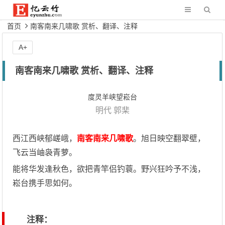
首页
南客南来几啸歌 赏析、翻译、注释
A+
南客南来几啸歌 赏析、翻译、注释
度灵羊峡望崧台
明代
郭棐
西江西峡郁嵯峨，
南客南来几啸歌
。旭日映空翻翠壁，
飞云当岫袅青萝。
能将华发逢秋色，欲把青竿侣钓蓑。野兴狂吟予不浅，
崧台携手思如何。
注释：