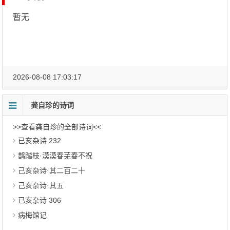
暂无
2026-08-08 17:03:17
龚自珍的诗词
>>查看龚自珍的全部诗词<<
已亥杂诗 232
鹊踏枝·漠漠春芜春不祝
己亥杂诗·其二百二十
己亥杂诗·其五
已亥杂诗 306
病梅馆记