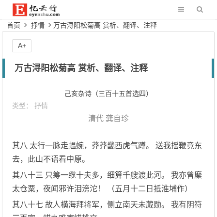
首页
抒情
万古浔阳松菊高 赏析、翻译、注释
A+
万古浔阳松菊高 赏析、翻译、注释
己亥杂诗（三百十五首选四）
类型：
抒情
清代
龚自珍
其八 太行一脉走蝹蜿，莽莽畿西虎气蹲。 送我摇鞭竟东
去，此山不语看中原。
其八十三 只筹一缆十夫多，细算千艘渡此河。 我亦曾穈
太仓粟，夜闻邪许泪滂沱！ （五月十二日抵淮埔作）
其八十七 故人横海拜将军，侧立南天未蕆勋。 我有阴符