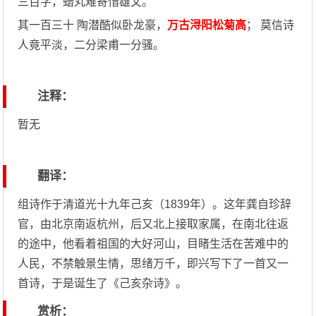
三百字，蜡丸难寄惜雄文。
其一百三十 陶潜酷似卧龙豪，
万古浔阳松菊高
； 莫信诗
人竟平淡，二分梁甫一分骚。
注释：
暂无
翻译：
组诗作于清道光十九年己亥（1839年）。这年龚自珍辞
官，由北京南返杭州，后又北上接取家属，在南北往返
的途中，他看着祖国的大好河山，目睹生活在苦难中的
人民，不禁触景生情，思绪万千，即兴写下了一首又一
首诗，于是诞生了《己亥杂诗》。
赏析：