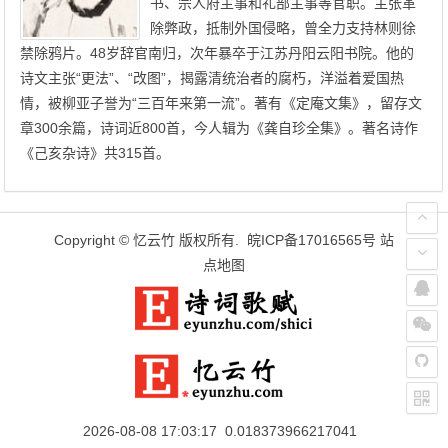
书、宗人府主事和礼部主事等官职。主张革
除弊政，抵制外国侵略，曾全力支持林则徐
禁除鸦片。48岁辞官南归，次年暴卒于江苏丹阳云阳书院。他的
诗文主张“更法”、“改图”，揭露清统治者的腐朽，洋溢着爱国热
情，被柳亚子誉为“三百年来第一流”。著有《定庵文集》，留存文
章300余篇，诗词近800首，今人辑为《龚自珍全集》。著名诗作
《己亥杂诗》共315首。
Copyright ©
忆云竹
版权所有.
皖ICP备17016565号
站
点地图
2026-08-08 17:03:17 0.018373966217041