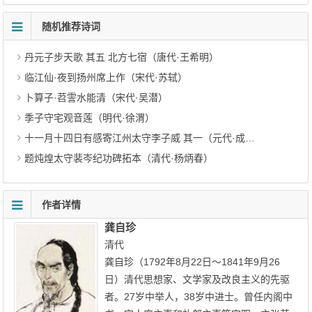
随机推荐诗词
丹元子步天歌 其五 北方七宿（唐代·王希明）
临江仙·夜到扬州席上作（宋代·苏轼）
卜算子·苕霅水能清（宋代·吴潜）
季子守宅观音莲（明代·徐渭）
十一月十四日有感寄江州太守李子威 其一（元代·成廷圭）
题炖煌太守裴岑纪功碑拓本（清代·杨炳春）
作者详情
龚自珍
清代
龚自珍（1792年8月22日～1841年9月26
日）清代思想家、文学家及改良主义的先驱
者。27岁中举人，38岁中进士。曾任内阁中