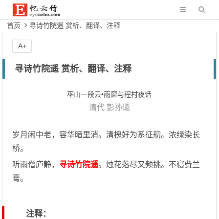
首页
寻诗竹院遥 赏析、翻译、注释
A+
寻诗竹院遥 赏析、翻译、注释
巫山一段云•雨窗与程村夜话
清代
彭孙遹
岁月闲中老，容华暗里消。清槐好为系征舠。浓绿染长
桥。
听雨僧庐静，
寻诗竹院遥
。烛花落尽又频挑。不寝费兰
膏。
注释：