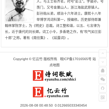
人，与王士祯齐名，时号“彭王”。字骏孙，号
羡门，又号金粟山人，浙江海盐武原镇人。
彭孙贻从弟，顺治十六年进士。康熙十八年
举博学鸿词科第一，授编修。历吏部侍郎兼
翰林掌院学士，为《明史》总裁。诗工整和谐，以五、七言律为
长，近于唐代的刘长卿。词工小令，多香艳之作，有“吹气如兰彭
十郎”之称。著有《南往集》、《延露词》。
Copyright ©
忆云竹
版权所有.
皖ICP备17016565号
站
点地图
2026-08-08 00:48:50 0.012665033340454