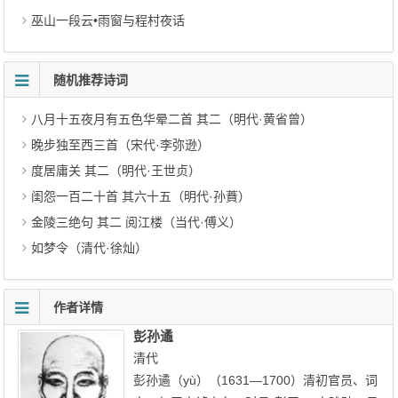
巫山一段云•雨窗与程村夜话
随机推荐诗词
八月十五夜月有五色华晕二首 其二（明代·黄省曾）
晚步独至西三首（宋代·李弥逊）
度居庸关 其二（明代·王世贞）
闺怨一百二十首 其六十五（明代·孙蕡）
金陵三绝句 其二 阅江楼（当代·傅义）
如梦令（清代·徐灿）
作者详情
彭孙遹
清代
彭孙遹（yù）（1631—1700）清初官员、词