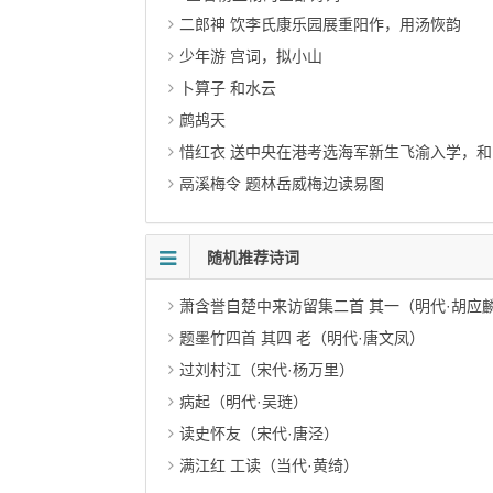
二郎神 饮李氏康乐园展重阳作，用汤恢韵
少年游 宫词，拟小山
卜算子 和水云
鹧鸪天
惜红衣 送中央在港考选海军新生飞渝入学，和
鬲溪梅令 题林岳威梅边读易图
随机推荐诗词
萧含誉自楚中来访留集二首 其一（明代·胡应
题墨竹四首 其四 老（明代·唐文凤）
过刘村江（宋代·杨万里）
病起（明代·吴琏）
读史怀友（宋代·唐泾）
满江红 工读（当代·黄绮）