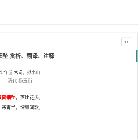
钿坠 赏析、翻译、注释
少年游 宫词，拟小山
清代
杨玉衔
钗摇钿坠
，落比花多。
广寒宵半，缥缈闻歌。