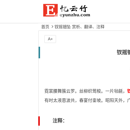
首页
钗摇钿坠 赏析、翻译、注释
A+
钗摇
霓裳腰舞簇云罗。丝柳织莺梭。一片毡毹，
有时太液恩波共，春宴付銮坡。昭阳天外，
注释：