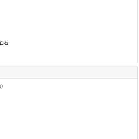
白石
麟）