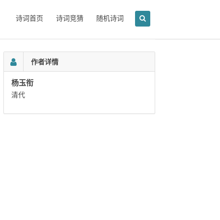
诗词首页
诗词竞猜
随机诗词
作者详情
杨玉衔
清代