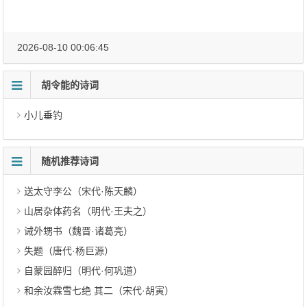
2026-08-10 00:06:45
胡令能的诗词
小儿垂钓
随机推荐诗词
送太守李公（宋代·陈天麟）
山居杂体药名（明代·王夫之）
诫外甥书（魏晋·诸葛亮）
失题（唐代·杨巨源）
自蒙园醉归（明代·何巩道）
和余汝霖雪七绝 其二（宋代·胡寅）