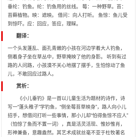
垂纶：钓鱼。纶：钓鱼用的丝线。 莓：一种野草。苔：
苔藓植物。映：遮映。 借问：向人打听。 鱼惊：鱼儿受
到惊吓。应：回应，答应，理睬。
翻译：
一个头发蓬乱、面孔青嫩的小孩在河边学着大人钓鱼，
侧着身子坐在草丛中，野草掩映了他的身影。 听到有过
路的人问路，小孩漠不关心地摆了摆手，生怕惊动了鱼
儿，不敢回应过路人。
赏析：
《小儿垂钓》是一首以儿童生活为题材的诗作，诗
写一“蓬头稚子”学钓鱼，“侧坐莓苔草映身”，路人向小儿
招手，想借问打听一些事情，那小儿却“怕得鱼惊不应人”
（怕惊了鱼而不置一词），真是活灵活现、惟妙惟肖，
形神兼备，意趣盎然。其艺术成就丝毫不亚于杜牧著名