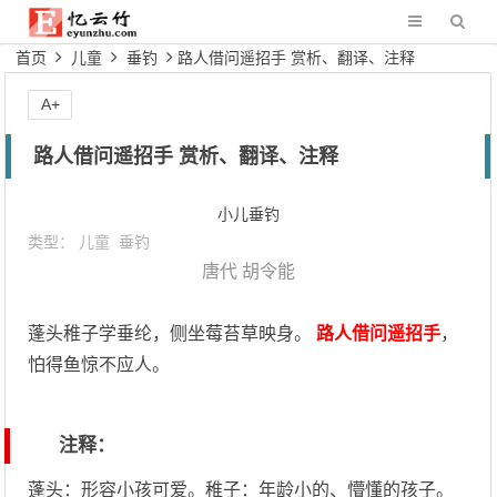
首页
儿童
垂钓
路人借问遥招手 赏析、翻译、注释
A+
路人借问遥招手 赏析、翻译、注释
小儿垂钓
类型：
儿童
垂钓
唐代
胡令能
蓬头稚子学垂纶，侧坐莓苔草映身。
路人借问遥招手
，
怕得鱼惊不应人。
注释：
蓬头：形容小孩可爱。稚子：年龄小的、懵懂的孩子。