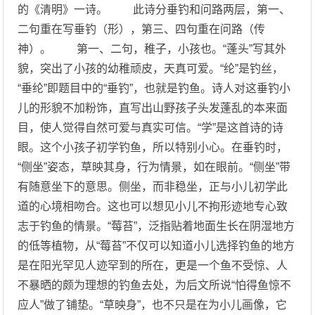
的《清明》一诗。 此诗分垂钓和问路两层，第一、
二句重在写垂钓（形），第三、四句重在问路（传
神）。 第一、二句，稚子，小孩也。“蓬头”写其外
貌，突出了小孩的幼稚顽皮，天真可爱。“纶”是钓丝，
“垂纶”即题目中的“垂钓”，也就是钓鱼。诗人对这垂钓小
儿的形貌不加粉饰，直写出山野孩子头发蓬乱的本来面
目，使人觉得自然可爱与真实可信。“学”是这首诗的诗
眼。这个小孩子初学钓鱼，所以特别小心。在垂钓时，
“侧坐”姿态，草映其身，行为情景，如在眼前。“侧坐”带
有随意坐下的意思。侧坐，而非稳坐，正与小儿初学此
道的心境相吻合。这也可以想见小儿不拘形迹地专心致
志于钓鱼的情景。“莓苔”，泛指贴着地面生长在阴湿地方
的低等植物，从“莓苔”不仅可以知道小儿选择钓鱼的地方
是在阳光罕见人迹罕到的所在，更是一个鱼不受惊、人
不暴晒的颇为理想的钓鱼去处，为后文所说“怕得鱼惊不
应人”做了铺垫。“草映身”，也不只是在为小儿画像，它