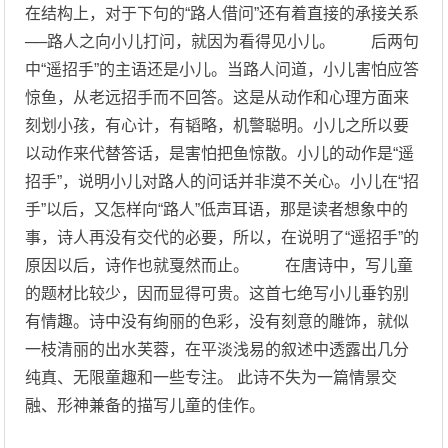
在结构上，对于下句的“路人借问”还有着直接的承接关系
──路人之向小儿打问，就因为看得见小儿。 后两句
中“遥招手”的主语还是小儿。当路人问道，小儿害怕应答
惊鱼，从老远招手而不回答。这是从动作和心理方面来
刻划小孩，有心计，有韬略，机警聪明。小儿之所以要
以动作来代替答话，是害怕把鱼惊散。小儿的动作是“遥
招手”，说明小儿对路人的问话并非漠不关心。小儿在“招
手”以后，又怎样向“路人”低声耳语，那是读者想象中的
事，诗人再没有交代的必要，所以，在说明了“遥招手”的
原因以后，诗作也就戛然而止。 在唐诗中，写儿童
的题材比较少，因而显得可贵。这首七绝写小儿垂钓别
有情趣。诗中没有绚丽的色彩，没有刻意的雕饰，就似
一枝清丽的出水芙蓉，在平淡浅易的叙述中透露出几分
纯真、无限童趣和一些专注。 此诗不失为一篇情景交
融、形神兼备的描写儿童的佳作。