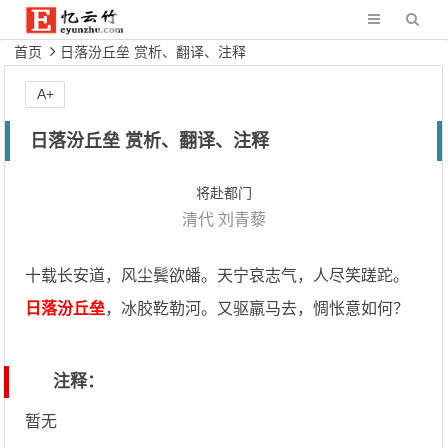
首页
日落汾丘垒 赏析、翻译、注释
A+
日落汾丘垒 赏析、翻译、注释
将赴都门
清代
刘青藜
十载长安道，风尘鬓欲皤。天宁哀志气，人尽笑蹉跎。
日落汾丘垒
，冰胶䩐勒河。又驱羸马去，惆怅意如何？
注释：
暂无