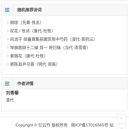
随机推荐诗词
绸缪（先秦·佚名）
叹花 / 怅诗（唐代·杜牧）
风流子 倬盦邀集莂圃赏雨中芍药（清代·郭则沄）
琴曲歌辞十二操 其一 将归操（当代·添雪斋）
紫薇花（唐代·杜牧）
寄陈县尹可斋（明代·郑真）
作者详情
刘青藜
清代
Copyright ©
忆云竹
版权所有.
皖ICP备17016565号
站