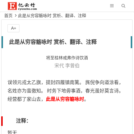
首页
此是从穷容觞咏时 赏析、翻译、注释
A+
此是从穷容觞咏时 赏析、翻译、注释
将至桂林戒弗作诗饮酒
宋代
李曾伯
误领元戎太乙旗，提封四履镇南篱。 旄倪争向道涂看，
名姓亦为蛮徼知。 时务下地毋事酒，春光虽好莫言诗。
经营都了家山去，
此是从穷容觞咏时
。
注释：
暂无