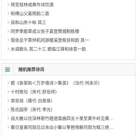
将至桂林戒弗作诗饮酒
和傅山父喜雨韵二首
自和山房十咏 其三
同罗季能章成父张子直登樊城制胜楼
偕张总干章帅机同游檀溪登极目和韵 其一
水调歌头 其二十三 题临江驿和徐意一韵
随机推荐诗词
题《各家和＜万岁墙诗＞集录》（当代·何永沂）
十村绝句（宋代·舒岳祥）
卖炭翁（唐代·白居易）
陈氏园亭（宋代·李光）
自大散以往深林密竹磴道盘曲四五十里至黄牛岭见黄花川（唐代·王维）
春日皇甫司勋见过余出小鬟以筝琶侑觞司勋为赋三绝句率尔奉答 其二（明代·何良俊）