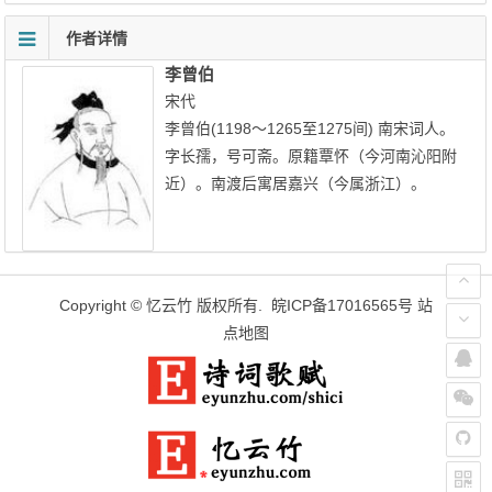
作者详情
李曾伯
宋代
李曾伯(1198～1265至1275间) 南宋词人。
字长孺，号可斋。原籍覃怀（今河南沁阳附
近）。南渡后寓居嘉兴（今属浙江）。
Copyright ©
忆云竹
版权所有.
皖ICP备17016565号
站
点地图