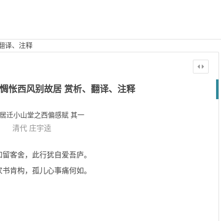
翻译、注释
惆怅西风别故居 赏析、翻译、注释
居迁小山堂之西偏感赋 其一
清代
庄宇逵
如留客舍，此行犹自爱吾庐。
家书肯构，孤儿心事痛何如。