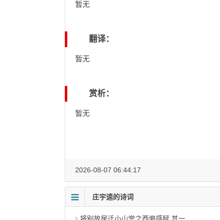
暂无
翻译：
暂无
赏析：
暂无
2026-08-07 06:44:17
庄宇逵的诗词
将别故居迁小山堂之西偏感赋 其一