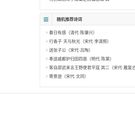
随机推荐诗词
春日有感（清代·陈肇兴）
行香子·天与秋光（宋代·李清照）
送张子公（宋代·吕陶）
奉送戚都护归田四首（明代·陈第）
客自邵武来言王野使君平寇 其二（宋代·戴复
寄景逊（宋代·文同）