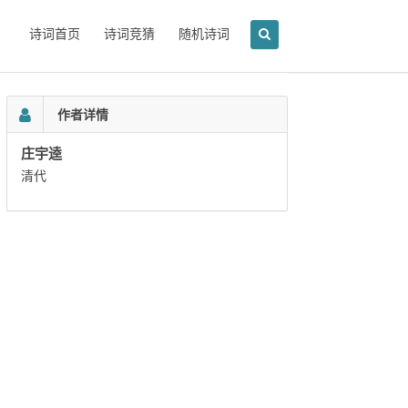
诗词首页
诗词竞猜
随机诗词
作者详情
庄宇逵
清代