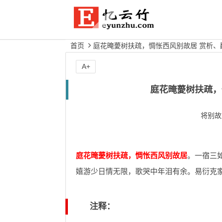
首页
庭花晻薆树扶疏，惆怅西风别故居 赏析、
A+
庭花晻薆树扶疏，
将别故
庭花晻薆树扶疏，惆怅西风别故居
。一宿三
嬉游少日情无限，歌哭中年泪有余。易衍克
注释：