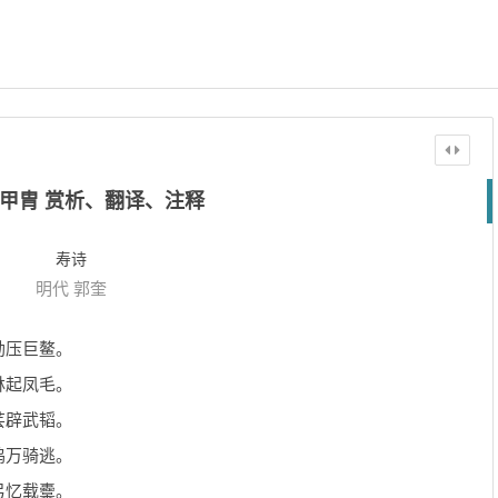
甲胄 赏析、翻译、注释
寿诗
明代
郭奎
勋压巨鳌。
林起凤毛。
芸辟武韬。
呜万骑逃。
弓忆载櫜。