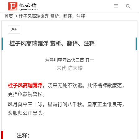
首页
桂子风高瑞霭浮 赏析、翻译、注释
A+
桂子风高瑞霭浮 赏析、翻译、注释
寿洋川李守昌谔二首 其一
宋代
陈天麟
桂子风高瑞霭浮
，晓来无处不欢讴。共怀襦裤歌廉范，
更指龟蒙祝鲁侯。
风月莫辜三十咏，星霜行阅八千秋。皇家正重惟良寄，
衮服归公正黑头。
注释：