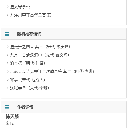
送太守李公
寿洋川李守昌谔二首 其一
随机推荐诗词
送张升之四首 其三（宋代·项安世）
九月一日清溪道中（元代·曹文晦）
泊苍梧（明代·何绛）
吕彦贞以诗见寄江舍次韵奉答 其二（明代·虞堪）
寒亭（宋代·范成大）
送张寺丞（宋代·李觏）
作者详情
陈天麟
宋代