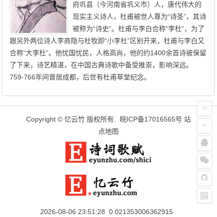
府巩县（今河南省巩义市）人，唐代伟大的
现实主义诗人，杜甫被世人尊为“诗圣”，其诗
被称为“诗史”。杜甫与李白合称“李杜”，为了
跟另外两位诗人李商隐与杜牧即“小李杜”区别开来，杜甫与李白又
合称“大李杜”。他忧国忧民，人格高尚，他的约1400余首诗被保留
了下来，诗艺精湛，在中国古典诗歌中备受推崇，影响深远。
759-766年间曾居成都，后世有杜甫草堂纪念。
Copyright ©
忆云竹
版权所有.
皖ICP备17016565号
站
点地图
2026-08-06 23:51:28 0.021353006362915