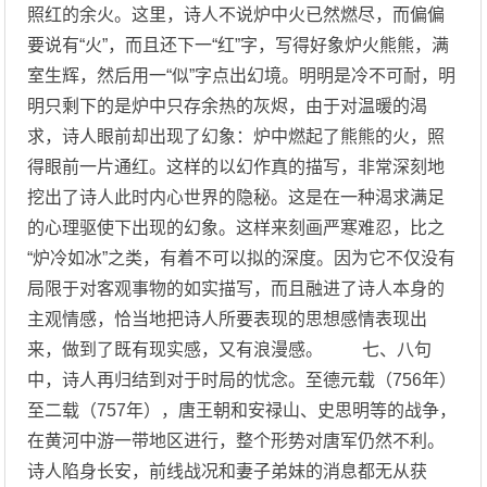
照红的余火。这里，诗人不说炉中火已然燃尽，而偏偏
要说有“火”，而且还下一“红”字，写得好象炉火熊熊，满
室生辉，然后用一“似”字点出幻境。明明是冷不可耐，明
明只剩下的是炉中只存余热的灰烬，由于对温暖的渴
求，诗人眼前却出现了幻象：炉中燃起了熊熊的火，照
得眼前一片通红。这样的以幻作真的描写，非常深刻地
挖出了诗人此时内心世界的隐秘。这是在一种渴求满足
的心理驱使下出现的幻象。这样来刻画严寒难忍，比之
“炉冷如冰”之类，有着不可以拟的深度。因为它不仅没有
局限于对客观事物的如实描写，而且融进了诗人本身的
主观情感，恰当地把诗人所要表现的思想感情表现出
来，做到了既有现实感，又有浪漫感。 七、八句
中，诗人再归结到对于时局的忧念。至德元载（756年）
至二载（757年），唐王朝和安禄山、史思明等的战争，
在黄河中游一带地区进行，整个形势对唐军仍然不利。
诗人陷身长安，前线战况和妻子弟妹的消息都无从获