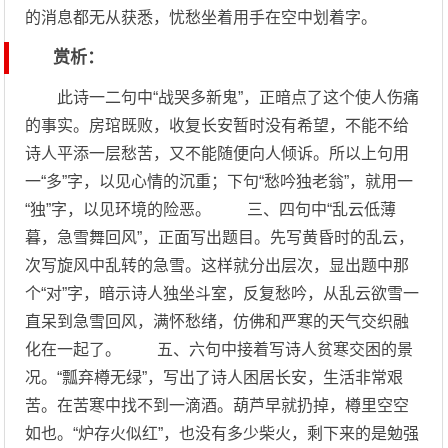
的消息都无从获悉，忧愁坐着用手在空中划着字。
赏析：
此诗一二句中“战哭多新鬼”，正暗点了这个使人伤痛
的事实。房琯既败，收复长安暂时没有希望，不能不给
诗人平添一层愁苦，又不能随便向人倾诉。所以上句用
一“多”字，以见心情的沉重；下句“愁吟独老翁”，就用一
“独”字，以见环境的险恶。 三、四句中“乱云低薄
暮，急雪舞回风”，正面写出题目。先写黄昏时的乱云，
次写旋风中乱转的急雪。这样就分出层次，显出题中那
个“对”字，暗示诗人独坐斗室，反复愁吟，从乱云欲雪一
直呆到急雪回风，满怀愁绪，仿佛和严寒的天气交织融
化在一起了。 五、六句中接着写诗人贫寒交困的景
况。“瓢弃樽无绿”，写出了诗人困居长安，生活非常艰
苦。在苦寒中找不到一滴酒。葫芦早就扔掉，樽里空空
如也。“炉存火似红”，也没有多少柴火，剩下来的是勉强