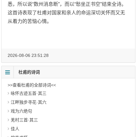
悉，所以说“数州消息断”，而以“愁坐正书空”结束全诗。
这首诗表现了杜甫对国家和亲人的命运深切关怀而又无
从着力的苦恼心情。
2026-08-06 23:51:28
杜甫的诗词
>>查看杜甫的全部诗词<<
咏怀古迹五首·其三
江畔独步寻花·其六
戏为六绝句
羌村三首·其三
佳人