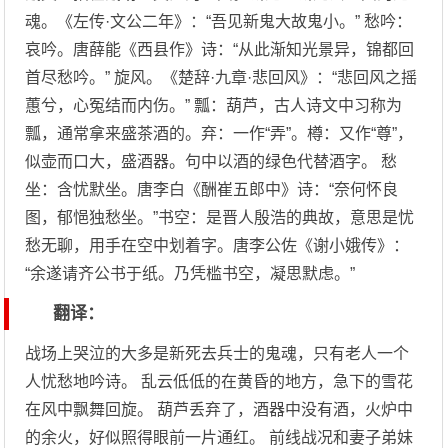
魂。《左传·文公二年》：“吾见新鬼大故鬼小。” 愁吟：
哀吟。唐薛能《西县作》诗：“从此渐知光景异，锦都回
首尽愁吟。” 旋风。《楚辞·九章·悲回风》：“悲回风之摇
蕙兮，心冤结而内伤。” 瓢：葫芦，古人诗文中习称为
瓢，通常拿来盛茶酒的。弃：一作“弄”。樽：又作“尊”，
似壶而口大，盛酒器。句中以酒的绿色代替酒字。 愁
坐：含忧默坐。唐李白《酬崔五郎中》诗：“奈何怀良
图，郁悒独愁坐。”书空：是晋人殷浩的典故，意思是忧
愁无聊，用手在空中划着字。唐李公佐《谢小娥传》：
“余遂请齐公书于纸。乃凭槛书空，凝思默虑。”
翻译：
战场上哭泣的大多是新死去兵士的鬼魂，只有老人一个
人忧愁地吟诗。 乱云低低的在黄昏的地方，急下的雪花
在风中飘舞回旋。 葫芦丢弃了，酒器中没有酒，火炉中
的余火，好似照得眼前一片通红。 前线战况和妻子弟妹