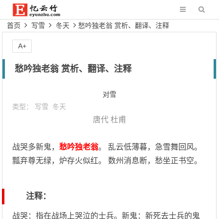
首页
写雪
冬天
愁吟独老翁 赏析、翻译、注释
A+
愁吟独老翁 赏析、翻译、注释
对雪
类型：
写雪
冬天
唐代
杜甫
战哭多新鬼，
愁吟独老翁
。 乱云低薄暮，急雪舞回风。
瓢弃尊无绿，炉存火似红。 数州消息断，愁坐正书空。
注释：
战哭：指在战场上哭泣的士兵。新鬼：新死去士兵的鬼