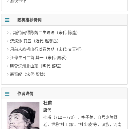
旅夜书怀
随机推荐诗词
吕城待闸得陈魏二生晤语（宋代·陈造）
浣溪沙 其五（近代·赵尊岳）
用前人韵招山行以春为期（宋代·文天祥）
汪倅生日二首 其一（宋代·周孚）
晓登沅州北山顶（明代·薛瑄）
寒宵叹（宋代·贺铸）
作者详情
杜甫
唐代
杜甫（712－770），字子美，自号少陵野
老，世称“杜工部”、“杜少陵”等，汉族，河南