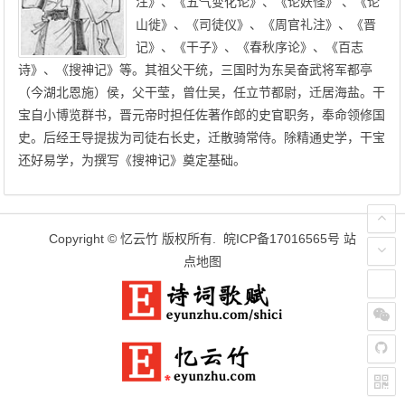
注》、《五气变化论》、《论妖怪》 、《论
山徙》、《司徒仪》、《周官礼注》、《晋
记》、《干子》、《春秋序论》、《百志
诗》、《搜神记》等。其祖父干统，三国时为东吴奋武将军都亭
（今湖北恩施）侯，父干莹，曾仕吴，任立节都尉，迁居海盐。干
宝自小博览群书，晋元帝时担任佐著作郎的史官职务，奉命领修国
史。后经王导提拔为司徒右长史，迁散骑常侍。除精通史学，干宝
还好易学，为撰写《搜神记》奠定基础。
Copyright ©
忆云竹
版权所有.
皖ICP备17016565号
站
点地图