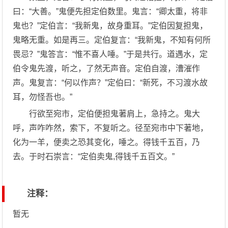
曰：“大善。”鬼便先担定伯数里。鬼言：“卿太重，将非
鬼也？”定伯言：“我新鬼，故身重耳。”定伯因复担鬼，
鬼略无重。如是再三。定伯复言：“我新鬼，不知有何所
畏忌？”鬼答言：“惟不喜人唾。”于是共行。道遇水，定
伯令鬼先渡，听之，了然无声音。定伯自渡，漕漼作
声。鬼复言：“何以作声？”定伯曰：“新死，不习渡水故
耳，勿怪吾也。”
行欲至宛市，定伯便担鬼著肩上，急持之。鬼大
呼，声咋咋然，索下，不复听之。径至宛市中下著地，
化为一羊，便卖之恐其变化，唾之。得钱千五百，乃
去。于时石崇言：“定伯卖鬼,得钱千五百文。”
注释：
暂无