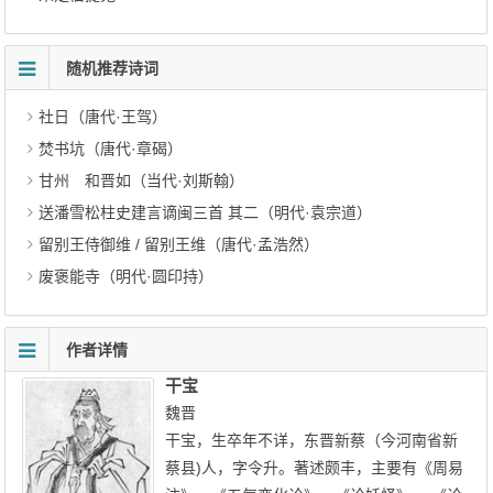
随机推荐诗词
社日（唐代·王驾）
焚书坑（唐代·章碣）
甘州 和晋如（当代·刘斯翰）
送潘雪松柱史建言谪闽三首 其二（明代·袁宗道）
留别王侍御维 / 留别王维（唐代·孟浩然）
废褒能寺（明代·圆印持）
作者详情
干宝
魏晋
干宝，生卒年不详，东晋新蔡（今河南省新
蔡县)人，字令升。著述颇丰，主要有《周易